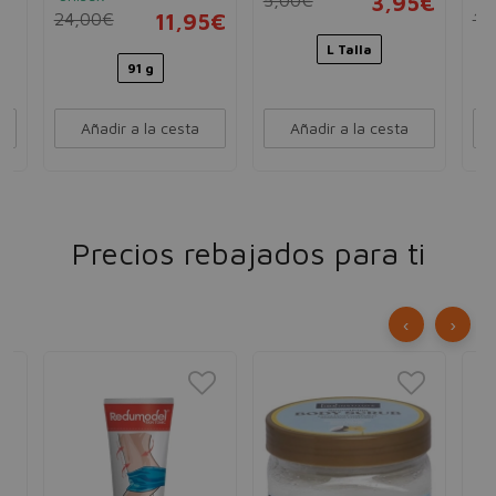
3,95€
24,00€
11,95€
10
L Talla
91 g
Añadir a la cesta
Añadir a la cesta
Precios rebajados para ti
‹
›