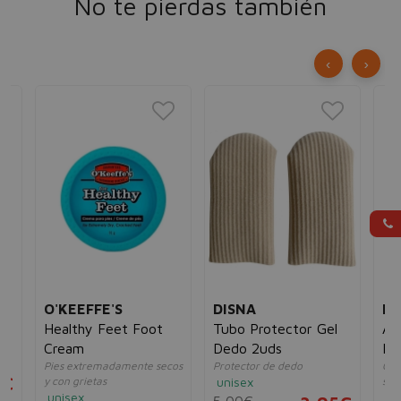
No te pierdas también
‹
›
O'KEEFFE'S
DISNA
BE
Healthy Feet Foot
Tubo Protector Gel
Al
Cream
Dedo 2uds
Pi
Pies extremadamente secos
Protector de dedo
Cor
In
5€
y con grietas
unisex
seg
unisex
un
5,00€