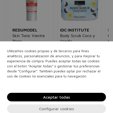
REDUMODEL
IDC INSTITUTE
SO
Skin Tonic Vientre
Body Scrub Coco y
CO
Plano
Vainilla
Re
Ayuda a alisar y definir
Exfoliante corporal
Ge
unisex
unisex
Utilizamos cookies propias y de terceros para fines
Tra
7,39€
5,95€
6,00€
3,95€
analíticos, personalización de anuncios, y para mejorar tu
int
5€
un
experiencia de compra. Puedes aceptar todas las cookies
68
con el botón “Aceptar todas” o gestionar tus preferencias
100 ml
470 g
desde “Configurar”. También puedes optar por rechazar el
uso de cookies no esenciales para tu navegación.
Añadir a la cesta
Añadir a la cesta
Aceptar todas
Configurar cookies