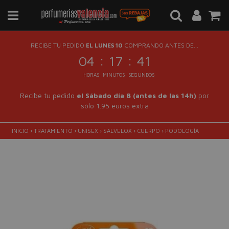
RECIBE TU PEDIDO
EL LUNES 10
COMPRANDO ANTES DE...
:
:
04
17
40
HORAS
MINUTOS
SEGUNDOS
Recibe tu pedido
el Sábado día 8 (antes de las 14h)
por
sólo 1.95 euros extra
INICIO
›
TRATAMIENTO
›
UNISEX
›
SALVELOX
›
CUERPO
›
PODOLOGÍA