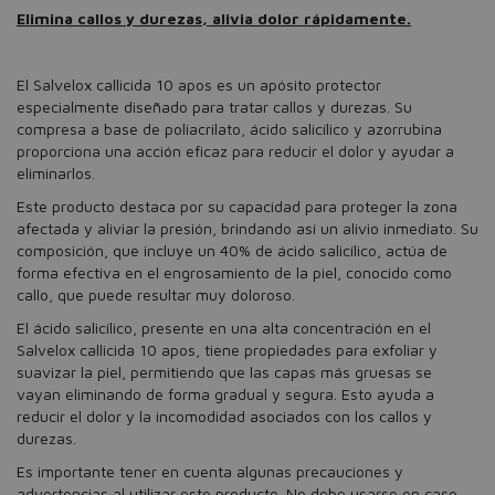
Elimina callos y durezas, alivia dolor rápidamente.
El Salvelox callicida 10 apos es un apósito protector
especialmente diseñado para tratar callos y durezas. Su
compresa a base de poliacrilato, ácido salicílico y azorrubina
proporciona una acción eficaz para reducir el dolor y ayudar a
eliminarlos.
Este producto destaca por su capacidad para proteger la zona
afectada y aliviar la presión, brindando así un alivio inmediato. Su
composición, que incluye un 40% de ácido salicílico, actúa de
forma efectiva en el engrosamiento de la piel, conocido como
callo, que puede resultar muy doloroso.
El ácido salicílico, presente en una alta concentración en el
Salvelox callicida 10 apos, tiene propiedades para exfoliar y
suavizar la piel, permitiendo que las capas más gruesas se
vayan eliminando de forma gradual y segura. Esto ayuda a
reducir el dolor y la incomodidad asociados con los callos y
durezas.
Es importante tener en cuenta algunas precauciones y
advertencias al utilizar este producto. No debe usarse en caso