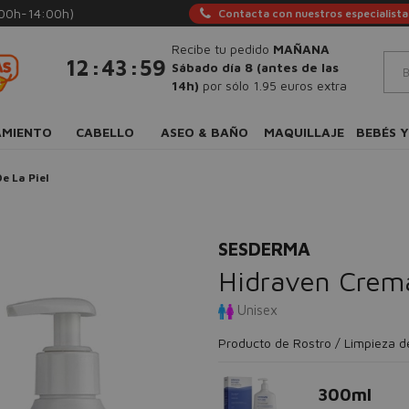
:00h-14:00h)
Contacta con nuestros especialista
Recibe tu pedido
MAÑANA
:
:
12
43
58
Sábado día 8 (antes de las
14h)
por sólo 1.95 euros extra
AMIENTO
CABELLO
ASEO & BAÑO
MAQUILLAJE
BEBÉS Y
e La Piel
SESDERMA
Hidraven Crem
Unisex
Producto de Rostro / Limpieza de
300ml