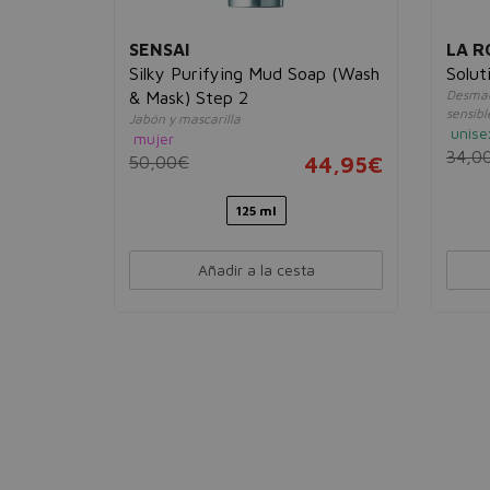
SENSAI
LA R
r Marine
Silky Purifying Mud Soap (Wash
Solut
Desmaqu
& Mask) Step 2
sensibl
Jabón y mascarilla
unise
13,95€
mujer
34,0
50,00€
44,95€
125 ml
Añadir a la cesta