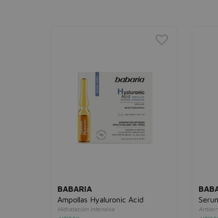
BABARIA
BAB
ante
Ampollas Hyaluronic Acid
Serum
Hidratación intensiva
Antiarr
unisex
unise