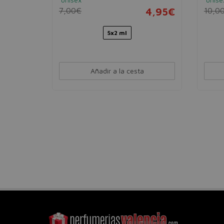
7,00€
4,95€
10,0
4,95€
5x2 ml
Añadir a la cesta