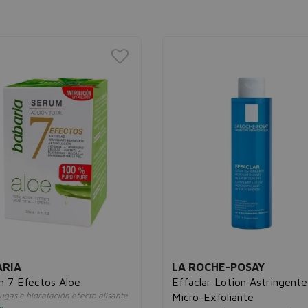
ARIA
LA ROCHE-POSAY
 7 Efectos Aloe
Effaclar Lotion Astringente
ugas e hidratación efecto alisante
Micro-Exfoliante
x