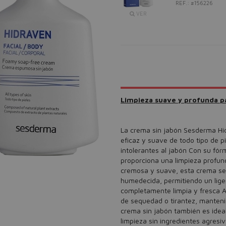
REF.: #156226
VER
Limpieza suave y profunda pa
La crema sin jabón Sesderma Hidr
eficaz y suave de todo tipo de p
intolerantes al jabón Con su fó
proporciona una limpieza profunda 
cremosa y suave, esta crema se 
humedecida, permitiendo un lige
completamente limpia y fresca A
de sequedad o tirantez, mantenie
crema sin jabón también es idea
limpieza sin ingredientes agres