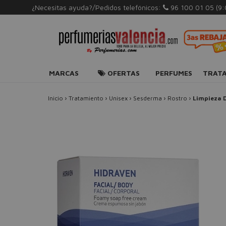
¿Necesitas ayuda?/Pedidos telefónicos:
96 100 01 05
(9
MARCAS
OFERTAS
PERFUMES
TRAT
Inicio
›
Tratamiento
›
Unisex
›
Sesderma
›
Rostro
›
Limpieza D