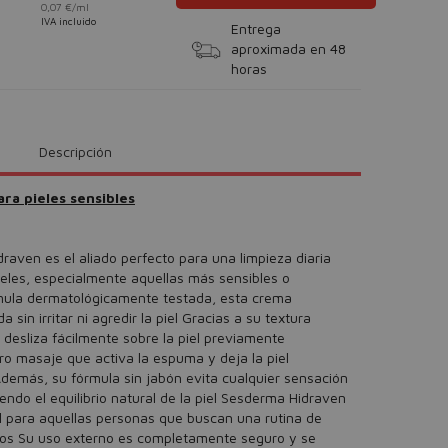
0,07 €/ml
IVA incluido
Entrega
aproximada en 48
horas
Descripción
ra pieles sensibles
aven es el aliado perfecto para una limpieza diaria
ieles, especialmente aquellas más sensibles o
rmula dermatológicamente testada, esta crema
sin irritar ni agredir la piel Gracias a su textura
desliza fácilmente sobre la piel previamente
ro masaje que activa la espuma y deja la piel
demás, su fórmula sin jabón evita cualquier sensación
ndo el equilibrio natural de la piel Sesderma Hidraven
l para aquellas personas que buscan una rutina de
ivos Su uso externo es completamente seguro y se