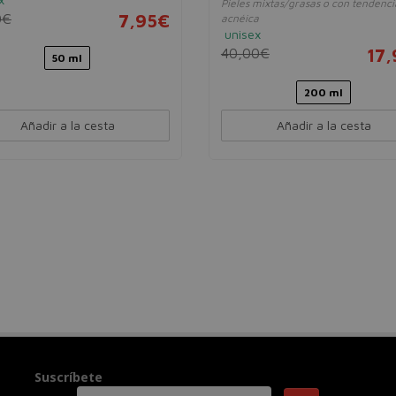
Pieles mixtas/grasas o con tendenci
0€
7,95€
acnéica
unisex
40,00€
17
50 ml
200 ml
Añadir a la cesta
Añadir a la cesta
Suscríbete