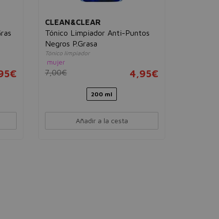
CLEAN&CLEAR
SESDER
Gras
Tónico Limpiador Anti-Puntos
Sensyses 
Limpia, desm
Negros P.Grasa
unisex
Tónico limpiador
11,96€
mujer
,95€
7,00€
4,95€
200 ml
Añadir a la cesta