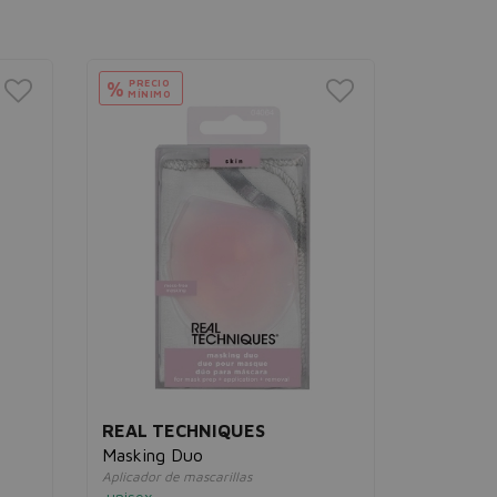
PRECIO
%
MÍNIMO
URIAGE
Hyséac G
imperfec
Gel limpiado
unisex
20,00€
REAL TECHNIQUES
Masking Duo
Aplicador de mascarillas
unisex