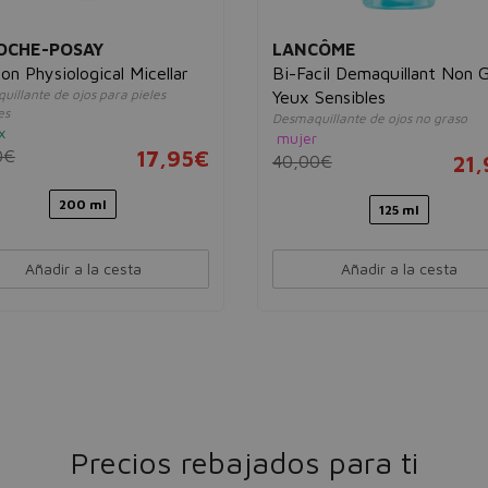
OCHE-POSAY
LANCÔME
ion Physiological Micellar
Bi-Facil Demaquillant Non 
illante de ojos para pieles
Yeux Sensibles
es
Desmaquillante de ojos no graso
x
mujer
0€
17,95€
40,00€
21
200 ml
125 ml
Añadir a la cesta
Añadir a la cesta
Precios rebajados para ti