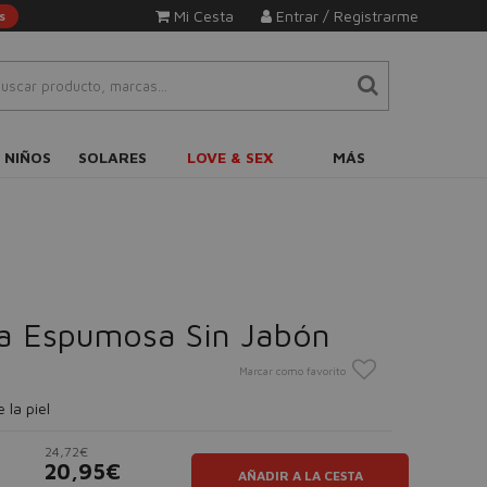
Mi Cesta
Entrar / Registrarme
s
 NIÑOS
SOLARES
LOVE & SEX
MÁS
a Espumosa Sin Jabón
Marcar como favorito
 la piel
24,72€
20,95€
AÑADIR A LA CESTA