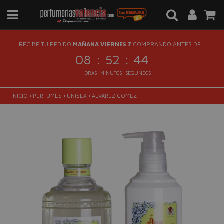
RECIBE TU PEDIDO
MAÑANA VIERNES 7
COMPRANDO ANTES DE...
:
:
08
52
44
HORAS
MINUTOS
SEGUNDOS
INICIO
›
PERFUMES
›
UNISEX
›
ALVAREZ GOMEZ