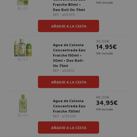
IVA incluido
Fraîche 80ml +
VER
Deo Roll On 75ml
REF.: #65705
AÑADIR A LA CESTA
30,00€
Agua de Colonia
14,95€
Concentrada Eau
IVA incluido
Fraîche 150ml +
VER
30ml + Deo Roll-
On 75ml
REF.: #62802
AÑADIR A LA CESTA
48,00€
Agua de Colonia
34,95€
Concentrada Eau
IVA incluido
Fraîche 750ml
VER
REF.: #155543
AÑADIR A LA CESTA