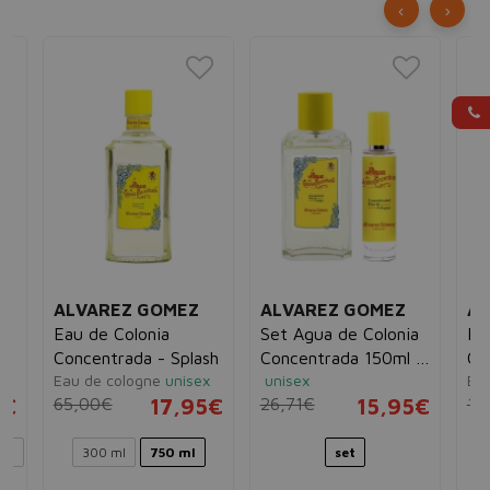
‹
›
ALVAREZ GOMEZ
ALVAREZ GOMEZ
AL
Eau de Colonia
Set Agua de Colonia
Fru
Concentrada - Splash
Concentrada 150ml +
Co
Eau de cologne
unisex
unisex
Eau
30ml
5€
65,00€
17,95€
26,71€
15,95€
10
ml
300 ml
750 ml
set