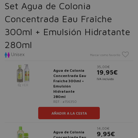
Set Agua de Colonia
Concentrada Eau Fraîche
300ml + Emulsión Hidratante
280ml
Unisex
Marcar como favorito
35,00€
Agua de Colonia
19,95€
Concentrada Eau
IVA incluido
Fraîche 300ml +
VER
Emulsión
Hidratante
280ml
REF.: #156350
AÑADIR A LA CESTA
14,00€
Agua de Colonia
9,95€
Concentrada Eau