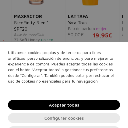
MAXFACTOR
LATTAFA
M
FaceFinity 3 en 1
Yara Tous
Fac
Eau de parfum
mujer
SPF20
Pe
50,00€
19,95€
Base de maquillaje
Bas
77 Soft Honey
unisex
102
5€
13,55€
10,95€
14
100 ml
Utilizamos cookies propias y de terceros para fines
analíticos, personalización de anuncios, y para mejorar tu
experiencia de compra. Puedes aceptar todas las cookies
Ver más...
con el botón “Aceptar todas” o gestionar tus preferencias
desde “Configurar”. También puedes optar por rechazar el
Añadir a la cesta
Añadir a la cesta
uso de cookies no esenciales para tu navegación.
Aceptar todas
Configurar cookies