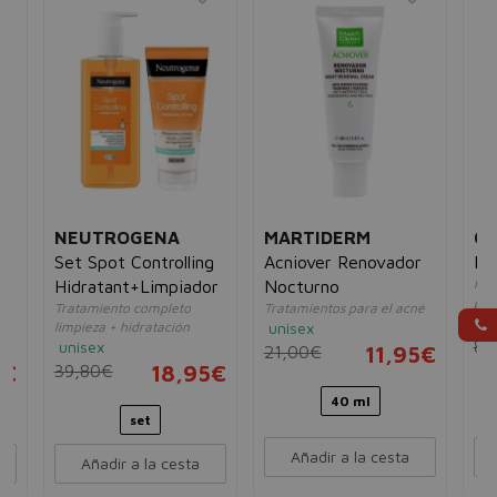
T
NEUTROGENA
MARTIDERM
CL
Set Spot Controlling
Acniover Renovador
Po
Red
Hidratant+Limpiador
Nocturno
por
Tratamiento completo
Tratamientos para el acné
un
limpieza + hidratación
unisex
81
unisex
21,00€
11,95€
1€
39,80€
18,95€
40 ml
set
Añadir a la cesta
Añadir a la cesta