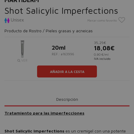
Shot Salicylic Imperfections
Unisex
Marcar como favorito
Producto de Rostro / Pieles grasas y acneicas
35,25€
20ml
18,08€
REF.: #163996
0,90 €/ml
IVA incluido
VER
AÑADIR A LA CESTA
Descripción
Tratamiento para las imperfecciones
Shot Salicylic Imperfections
es un cremigel con una potente