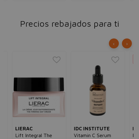
Precios rebajados para ti
‹
›
LIERAC
IDC INSTITUTE
RE
Lift Integral The
Vitamin C Serum
Ma