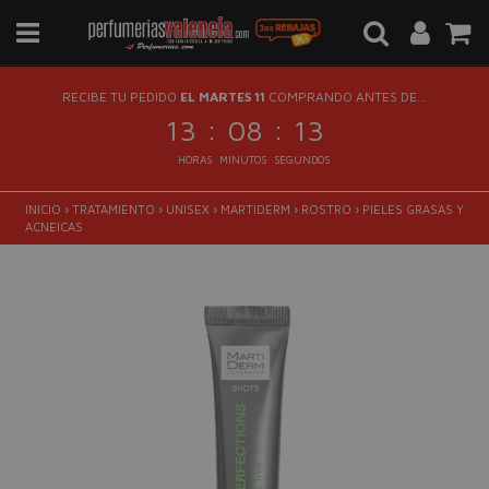
RECIBE TU PEDIDO
EL MARTES 11
COMPRANDO ANTES DE...
:
:
13
08
13
HORAS
MINUTOS
SEGUNDOS
INICIO
›
TRATAMIENTO
›
UNISEX
›
MARTIDERM
›
ROSTRO
›
PIELES GRASAS Y
ACNEICAS