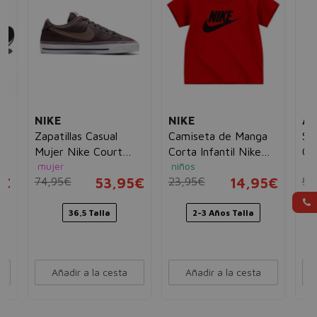
NIKE
NIKE
AD
ng
Zapatillas Casual
Camiseta de Manga
Su
 2
Mujer Nike Court
Corta Infantil Nike
Ca
mujer
niños
ho
Legacy B W Marrón
Nkb Futura
Ad
5€
74,95€
53,95€
23,95€
14,95€
54
36,5 Talla
2-3 Años Talla
Añadir a la cesta
Añadir a la cesta