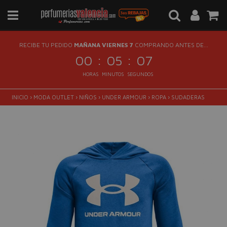
RECIBE TU PEDIDO
MAÑANA VIERNES 7
COMPRANDO ANTES DE...
:
:
00
05
06
HORAS
MINUTOS
SEGUNDOS
INICIO
›
MODA OUTLET
›
NIÑOS
›
UNDER ARMOUR
›
ROPA
›
SUDADERAS