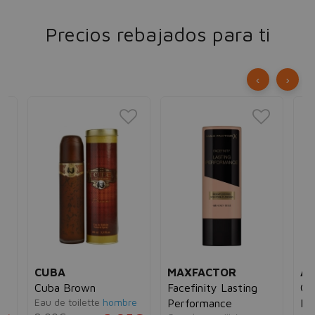
Precios rebajados para ti
‹
›
CUBA
MAXFACTOR
AX
Cuba Brown
Facefinity Lasting
Go
e
Eau de toilette
hombre
Performance
De