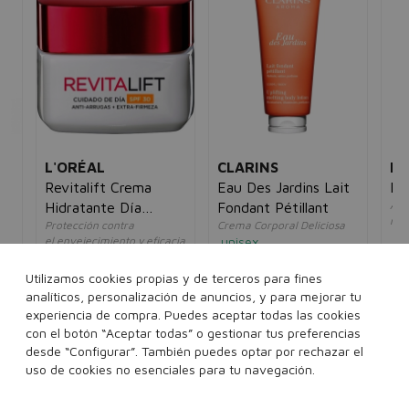
L'ORÉAL
CLARINS
N
Revitalift Crema
Eau Des Jardins Lait
Hu
Ace
Hidratante Día
Fondant Pétillant
ros
Protección contra
Crema Corporal Deliciosa
SPF30
un
el envejecimiento y eficacia
unisex
5€
44
antiarrugas
48,00€
33,95€
mujer
Utilizamos cookies propias y de terceros para fines
25,00€
9,95€
analíticos, personalización de anuncios, y para mejorar tu
200 ml
experiencia de compra. Puedes aceptar todas las cookies
con el botón “Aceptar todas” o gestionar tus preferencias
50 ml
100 ml
desde “Configurar”. También puedes optar por rechazar el
Añadir a la cesta
Añadir a la cesta
uso de cookies no esenciales para tu navegación.