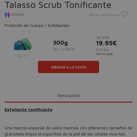
Talasso Scrub Tonificante
Unisex
Marcar como favorito
Producto de Cuerpo / Exfoliantes
28,00€
300g
19,95€
REF.: #59679
0,07 €/g
IVA incluido
VER
AÑADIR A LA CESTA
Descripción
Exfoliante tonificante
Una mezcla especial de sales marinas con diferentes tamaños de
granulado limpia la superficie de la piel de las células muertas,