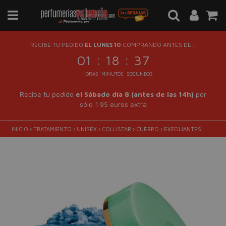
RECIBE TU PEDIDO
EL LUNES 10
COMPRANDO ANTES DE...
:
:
01
18
36
HORAS
MINUTOS
SEGUNDOS
Recibe tu pedido
el Sábado día 8 (antes de las 14h)
por
sólo 1.95 euros extra
INICIO
›
TRATAMIENTO
›
UNISEX
›
COLLISTAR
›
CUERPO
›
EXFOLIANTES