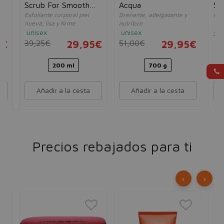
Scrub For Smooth
Acqua
Sh
Exfoliante corporal piel
Drenante, adelgazante y
Exf
Skin
nueva, lisa y firme
nutritivo
un
unisex
unisex
15
5€
39,25€
29,95€
51,00€
29,95€
200 ml
700 g
Añadir a la cesta
Añadir a la cesta
Precios rebajados para ti
‹
›