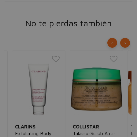
No te pierdas también
‹
›
CLARINS
COLLISTAR
TR
Exfoliating Body
Talasso-Scrub Anti-
Pa