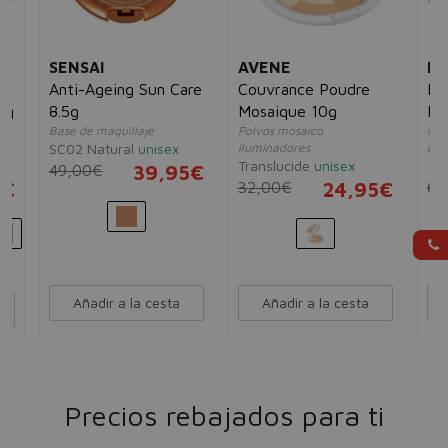
SENSAI
AVENE
N
Anti-Ageing Sun Care
Couvrance Poudre
Pr
6g
8.5g
Mosaique 10g
Br
Base de maquillaje
Polvos mosaico
Pol
SC02 Natural
unisex
iluminadores
Bro
Translucide
unisex
un
49,00€
39,95€
5€
32,00€
24,95€
68
Añadir a la cesta
Añadir a la cesta
Precios rebajados para ti