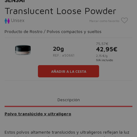
Translucent Loose Powder
Unisex
Marcar como favorito
Producto de Rostro / Polvos compactos y sueltos
75,57€
20g
42,95€
REF.: #50661
2,15 €/g
IVA incluido
AÑADIR A LA CESTA
Descripción
Polvo translúcido y ultraligero
Estos polvos altamente translúcidos y ultraligeros reflejan la luz