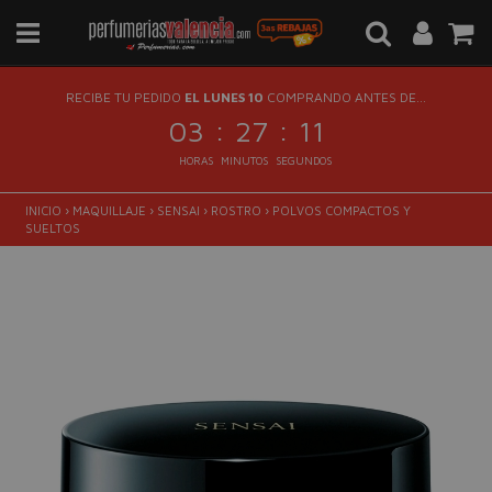
RECIBE TU PEDIDO
EL LUNES 10
COMPRANDO ANTES DE...
:
:
03
27
10
HORAS
MINUTOS
SEGUNDOS
INICIO
›
MAQUILLAJE
›
SENSAI
›
ROSTRO
›
POLVOS COMPACTOS Y
SUELTOS