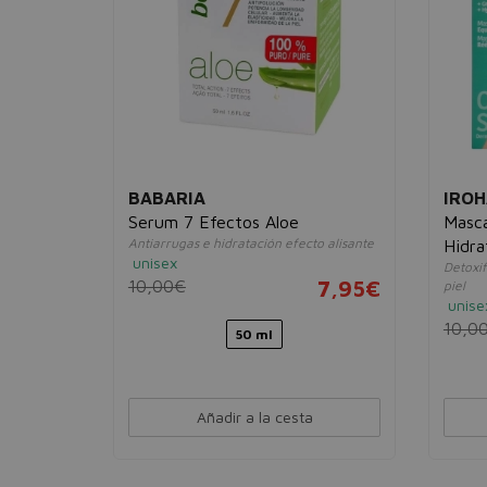
BABARIA
IROH
arador
Serum 7 Efectos Aloe
Masca
Antiarrugas e hidratación efecto alisante
Hidra
unisex
Detoxif
Hialu
7,95€
10,00€
7,95€
piel
unise
10,0
50 ml
Añadir a la cesta