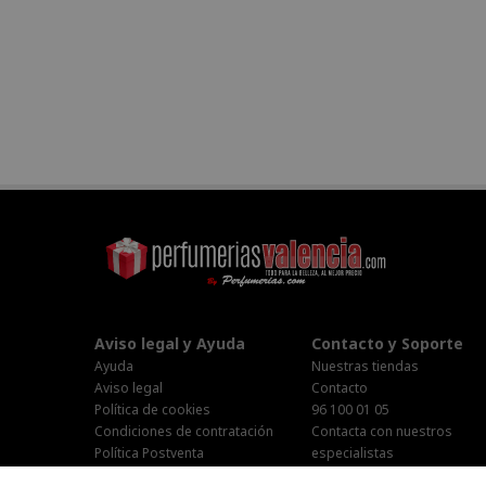
Aviso legal y Ayuda
Contacto y Soporte
Ayuda
Nuestras tiendas
Aviso legal
Contacto
Política de cookies
96 100 01 05
Condiciones de contratación
Contacta con nuestros
Política Postventa
especialistas
Stop Publi/Baja Publicitaria
Área Privada