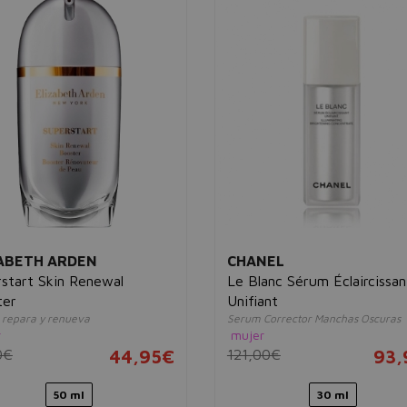
ABETH ARDEN
CHANEL
start Skin Renewal
Le Blanc Sérum Éclaircissan
ter
Unifiant
, repara y renueva
Serum Corrector Manchas Oscuras
r
mujer
0€
44,95€
121,00€
93,
50 ml
30 ml