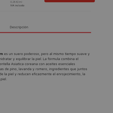
0,28 €/ml
IVA incluido
Descripción
um
es un suero poderoso, pero al mismo tiempo suave y
idratar y equilibrar la piel. La fórmula combina el
entella Asiatica coreana con aceites esenciales
s de pino, lavanda y romero, ingredientes que juntos
de la piel y reducen eficazmente el enrojecimiento, la
 piel.