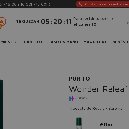
0h-15:00h 16:00h-18:00h)
Contacta con nuestros esp
Para recibir tu pedido
:
:
05
20
10
TE QUEDAN
el Lunes 10
AMIENTO
CABELLO
ASEO & BAÑO
MAQUILLAJE
BEBÉS Y
PURITO
Wonder Releaf
Unisex
Producto de Rostro / Serums
60ml