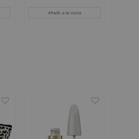
Añadir a la cesta
IDC INS
Hyaluron
Serum hidr
unisex