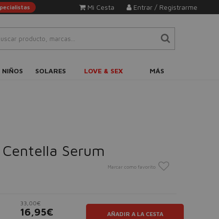
Mi Cesta
Entrar / Registrarme
ecialistas
 NIÑOS
SOLARES
LOVE & SEX
MÁS
 Centella Serum
Marcar como favorito
33,00€
16,95€
AÑADIR A LA CESTA