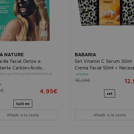
A NATURE
BABARIA
rilla Facial Detox e
Set Vitamin C Serum 30ml 
tante Carbón+Ácido
Crema Facial 50ml + Neces
ica y purifica profundamente la
unisex
rónico
18,00€
12
x
0€
4,95€
set
1x23 ml
Añadir a la cesta
Añadir a la cesta