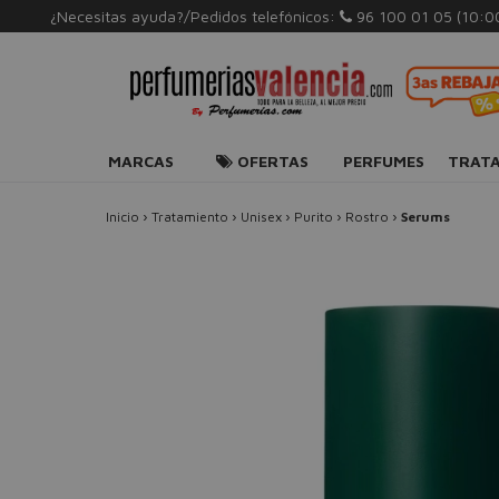
¿Necesitas ayuda?/Pedidos telefónicos:
96 100 01 05
(10:0
MARCAS
OFERTAS
PERFUMES
TRAT
Inicio
›
Tratamiento
›
Unisex
›
Purito
›
Rostro
›
Serums