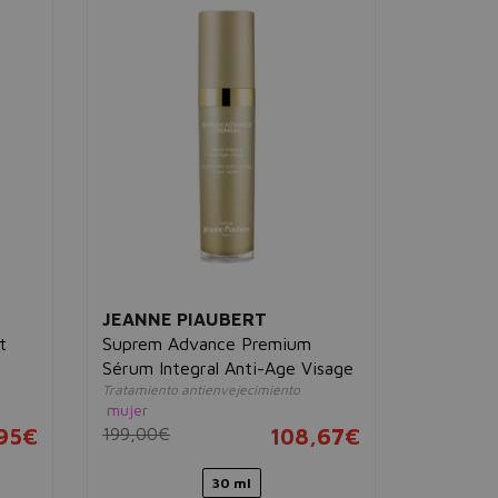
JEANNE PIAUBERT
CLINIQU
t
Suprem Advance Premium
Sculptwe
Sérum Integral Anti-Age Visage
Serum
Tratamiento antienvejecimiento
Redefine y 
mujer
mujer
95€
199,00€
108,67€
67,00€
30 ml