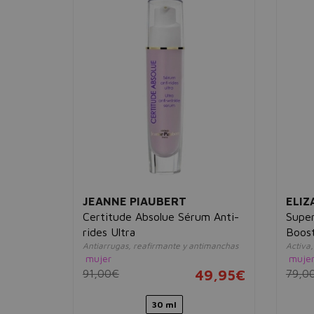
JEANNE PIAUBERT
ELIZ
y Youth
Certitude Absolue Sérum Anti-
Super
rides Ultra
Boos
uvenecedor
Antiarrugas, reafirmante y antimanchas
Activa
mujer
muje
59,95€
91,00€
49,95€
79,0
ades
30 ml