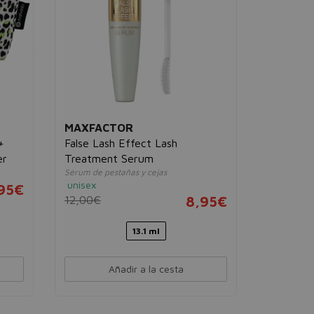
5,00€
MAXFACTOR
+
False Lash Effect Lash
er
Treatment Serum
Sérum de pestañas y cejas
unisex
,95€
12,00€
8,95€
13.1 ml
Añadir a la cesta