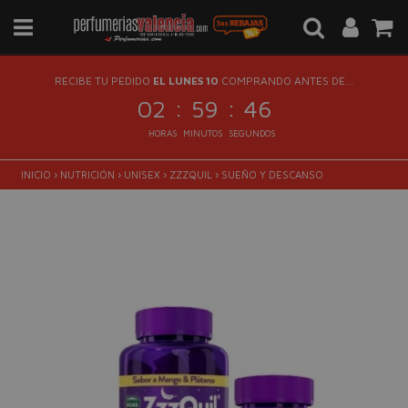
RECIBE TU PEDIDO
EL LUNES 10
COMPRANDO ANTES DE...
:
:
02
59
45
HORAS
MINUTOS
SEGUNDOS
INICIO
›
NUTRICIÓN
›
UNISEX
›
ZZZQUIL
›
SUEÑO Y DESCANSO