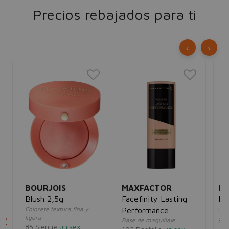
Precios rebajados para ti
‹
›
BOURJOIS
MAXFACTOR
NA
Blush 2,5g
Facefinity Lasting
Na
e
Colorete textura fina y
Eau
Performance
ligera
5€
33
Base de maquillaje
85 Sienne
unisex