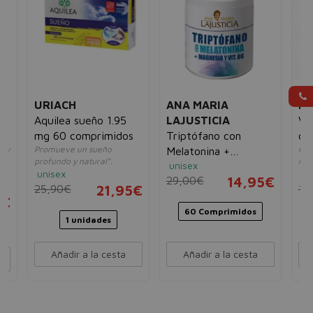
URIACH
ANA MARIA
H
Aquilea sueño 1.95
LAJUSTICIA
Va
mg 60 comprimidos
Triptófano con
cl
o y
Promueve un sueño
Rel
Melatonina +
profundo y natural".
rep
unisex
Magnesio y Vitamina
unisex
un
29,00€
14,95€
B6
25,90€
21,95€
16
5€
60 Comprimidos
1 unidades
Añadir a la cesta
Añadir a la cesta