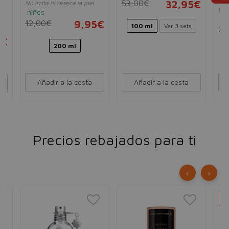
peq
53,00€
32,95€
No irrita ni reseca la piel
y n
ta
niños
ni
12,00€
9,95€
100 ml
Ver 3 sets
24
5€
200 ml
Añadir a la cesta
Añadir a la cesta
Precios rebajados para ti
‹
›