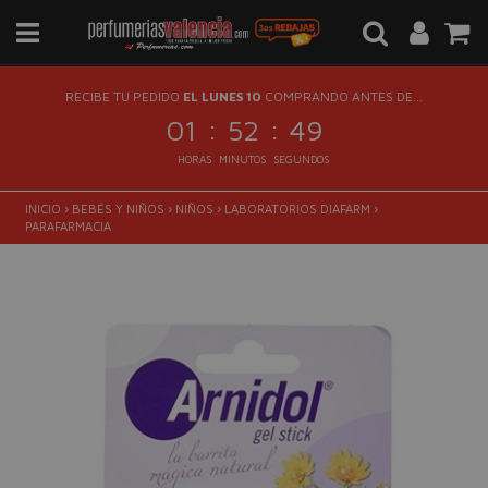
RECIBE TU PEDIDO
EL LUNES 10
COMPRANDO ANTES DE...
:
:
01
52
48
HORAS
MINUTOS
SEGUNDOS
INICIO
›
BEBÉS Y NIÑOS
›
NIÑOS
›
LABORATORIOS DIAFARM
›
PARAFARMACIA