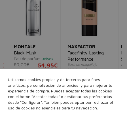
MONTALE
MAXFACTOR
MA
Black Musk
Facefinity Lasting
Ma
e
Eau de parfum
unisex
Performance
5m
5€
80,00€
54,95€
Base de maquillaje
Esm
102 Pastelle
unisex
34
14,00€
11,95€
7,
100 ml
Utilizamos cookies propias y de terceros para fines
analíticos, personalización de anuncios, y para mejorar tu
experiencia de compra. Puedes aceptar todas las cookies
con el botón “Aceptar todas” o gestionar tus preferencias
desde “Configurar”. También puedes optar por rechazar el
uso de cookies no esenciales para tu navegación.
Añadir a la cesta
Añadir a la cesta