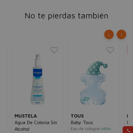
No te pierdas también
‹
›
MUSTELA
TOUS
H
s
Agua De Colonia Sin
Baby Tous
Me
Eau de cologne
niños
Faci
Alcohol