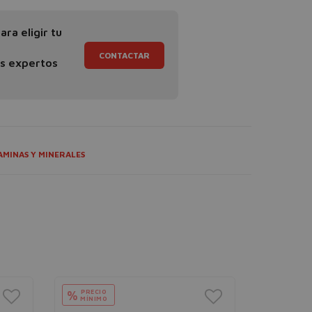
ra eligir tu
CONTACTAR
os expertos
AMINAS Y MINERALES
PRECIO
PRECIO
%
%
MÍNIMO
MÍNIMO