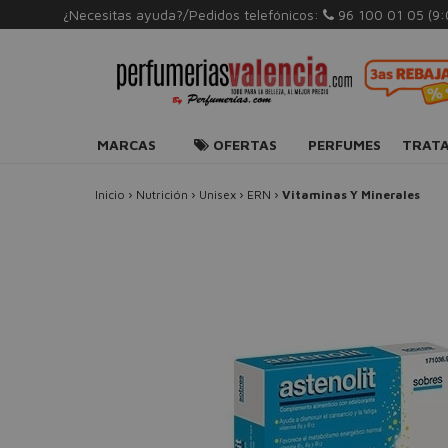
¿Necesitas ayuda?/Pedidos telefónicos:
96 100 01 05
(9
MARCAS
OFERTAS
PERFUMES
TRAT
Inicio
›
Nutrición
›
Unisex
›
ERN
›
Vitaminas Y Minerales