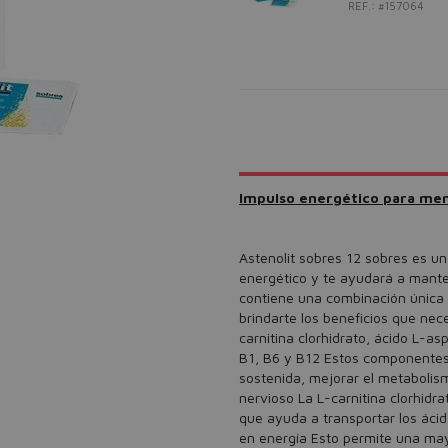
REF.: #157064
Impulso energético para men
Astenolit sobres 12 sobres es u
energético y te ayudará a mante
contiene una combinación única
brindarte los beneficios que nec
carnitina clorhidrato, ácido L-as
B1, B6 y B12 Estos componentes 
sostenida, mejorar el metabolis
nervioso La L-carnitina clorhidr
que ayuda a transportar los ácido
en energía Esto permite una may