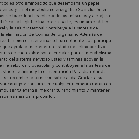
pártico es otro aminoácido que desempeña un papel
oteínas y en el metabolismo energético Su inclusión en
ner un buen funcionamiento de los músculos y a mejorar
ad física La L-glutamina, por su parte, es un aminoácido
al y la salud intestinal Contribuye a la síntesis de
 a la eliminación de toxinas del organismo Además de
res también contiene inositol, un nutriente que participa
 y que ayuda a mantener un estado de ánimo positivo
entes en cada sobre son esenciales para el metabolismo
ento del sistema nervioso Estas vitaminas apoyan la
 la salud cardiovascular y contribuyen a la síntesis de
 estado de ánimo y la concentración Para disfrutar de
es, se recomienda tomar un sobre al día Gracias a su
levar contigo y consumir en cualquier momento Confía en
 impulsar tu energía, mejorar tu rendimiento y mantener
 esperes más para probarlo!.