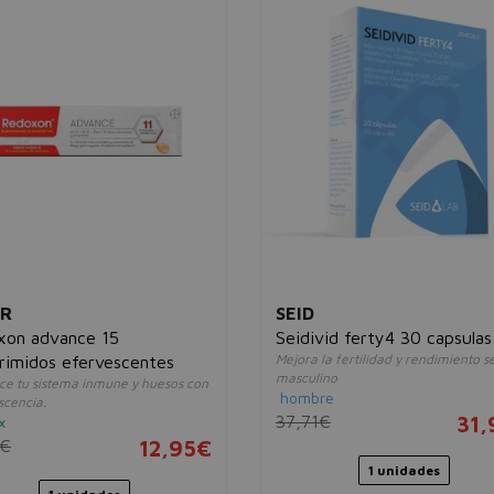
ER
SEID
xon advance 15
Seidivid ferty4 30 capsulas
Mejora la fertilidad y rendimiento s
imidos efervescentes
masculino
ce tu sistema inmune y huesos con
hombre
scencia.
37,71€
31
x
8€
12,95€
1 unidades