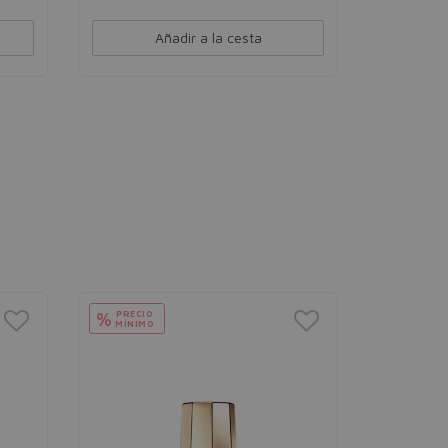
Añadir a la cesta
PRECIO
%
MÍNIMO
AXE
Axe Dark
Deodora
Desodorant