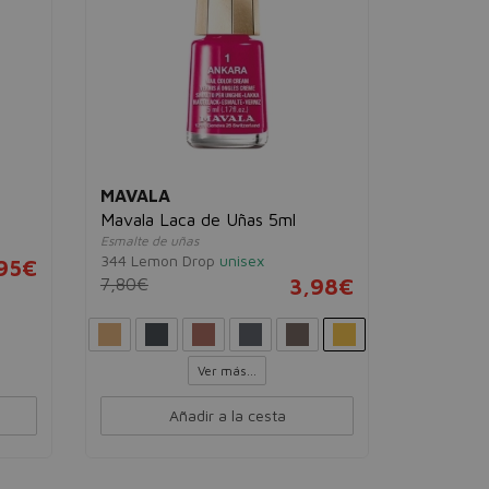
hombre
4,00€
35 ml
MAVALA
Mavala Laca de Uñas 5ml
Esmalte de uñas
344 Lemon Drop
unisex
95€
7,80€
3,98€
Ver más...
Añadir a la cesta