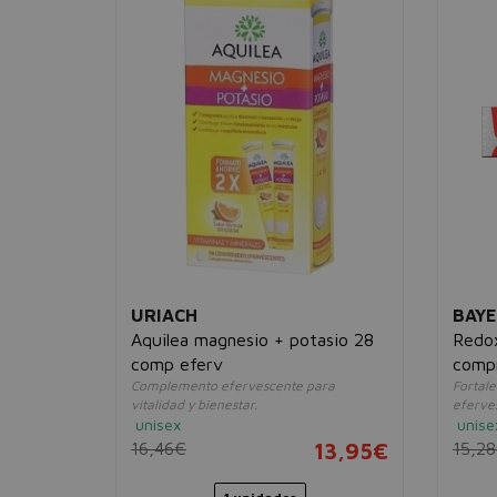
URIACH
BAY
+ 30
Aquilea magnesio + potasio 28
Redo
comp eferv
compr
es activas
Complemento efervescente para
Fortale
vitalidad y bienestar.
eferve
unisex
unise
14,95€
16,46€
13,95€
15,2