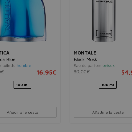
TICA
MONTALE
ca Blue
Black Musk
 toilette
hombre
Eau de parfum
unisex
0€
16,95€
80,00€
54,
100 ml
100 ml
Añadir a la cesta
Añadir a la cesta