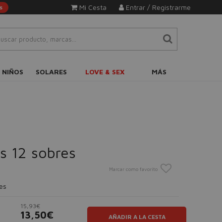
Mi Cesta
Entrar / Registrarme
s
 NIÑOS
SOLARES
LOVE & SEX
MÁS
s 12 sobres
Marcar como favorito
es
15,93€
13,50€
AÑADIR A LA CESTA