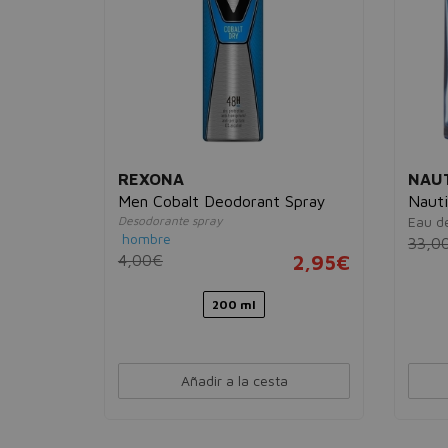
REXONA
NAU
hower
Men Cobalt Deodorant Spray
Nauti
Desodorante spray
Eau de
hombre
33,0
4,00€
2,95€
3,95€
200 ml
Añadir a la cesta