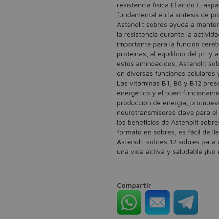
resistencia física El ácido L-as
fundamental en la síntesis de pr
Astenolit sobres ayuda a mante
la resistencia durante la activid
importante para la función cerebr
proteínas, al equilibrio del pH y
estos aminoácidos, Astenolit sob
en diversas funciones celulares
Las vitaminas B1, B6 y B12 pres
energético y el buen funcionami
producción de energía, promueven
neurotransmisores clave para el
los beneficios de Astenolit sobr
formato en sobres, es fácil de l
Astenolit sobres 12 sobres para
una vida activa y saludable ¡No
Compartir