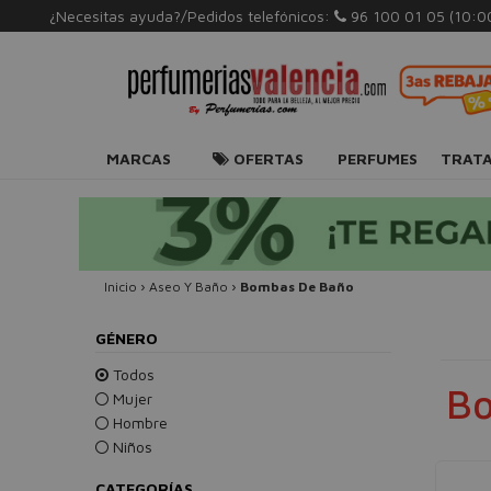
¿Necesitas ayuda?/Pedidos telefónicos:
96 100 01 05
(10:0
MARCAS
OFERTAS
PERFUMES
TRAT
Inicio
›
Aseo Y Baño
›
Bombas De Baño
GÉNERO
Todos
Bo
Mujer
Hombre
Niños
CATEGORÍAS