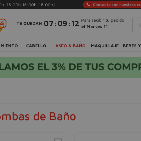
0h-15:00h 16:00h-18:00h)
Contacta con nuestros esp
Para recibir tu pedido
:
:
07
09
12
TE QUEDAN
el Martes 11
AMIENTO
CABELLO
ASEO & BAÑO
MAQUILLAJE
BEBÉS Y
mbas de Baño