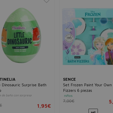
TINELIA
SENCE
e Dinosauric Surprise Bath
Set Frozen Paint Your Own
b
Fizzers 6 piezas
 de baño con sorpresa
niños
s
7,00€
5
€
1,95€
set