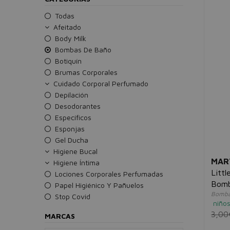
Todas
Afeitado
Body Milk
Bombas De Baño
Botiquín
Brumas Corporales
Cuidado Corporal Perfumado
Depilación
Desodorantes
Específicos
Esponjas
Gel Ducha
Higiene Bucal
MAR
Higiene Íntima
Littl
Lociones Corporales Perfumadas
Bom
Papel Higiénico Y Pañuelos
Bomba
Stop Covid
niño
3,00
MARCAS