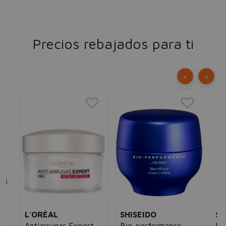
Precios rebajados para ti
‹
›
N
L'ORÉAL
SHISEIDO
SH
Antiarrugas Expert
Bio-performance
Bi