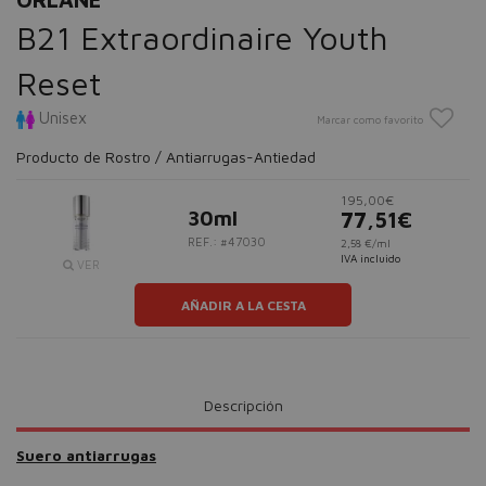
B21 Extraordinaire Youth
Reset
Unisex
Marcar como favorito
Producto de Rostro / Antiarrugas-Antiedad
195,00€
30ml
77,51€
REF.: #47030
2,58 €/ml
IVA incluido
VER
AÑADIR A LA CESTA
Descripción
Suero antiarrugas