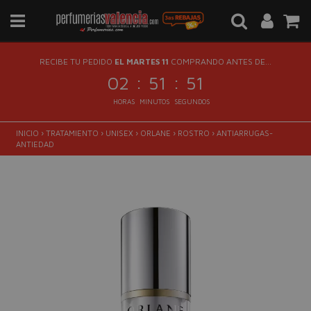
RECIBE TU PEDIDO
EL MARTES 11
COMPRANDO ANTES DE...
:
:
02
51
51
HORAS
MINUTOS
SEGUNDOS
INICIO
›
TRATAMIENTO
›
UNISEX
›
ORLANE
›
ROSTRO
›
ANTIARRUGAS-
ANTIEDAD