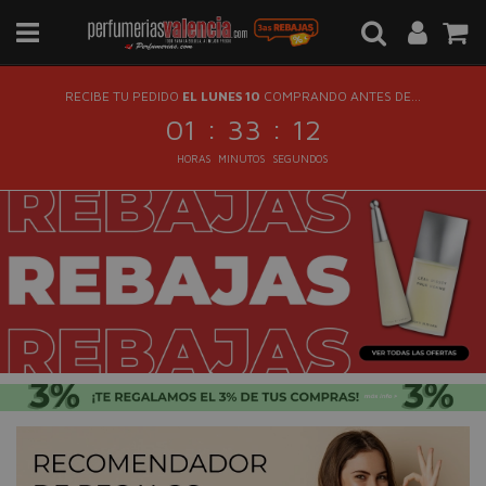
RECIBE TU PEDIDO
EL LUNES 10
COMPRANDO ANTES DE...
:
:
01
33
11
HORAS
MINUTOS
SEGUNDOS