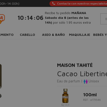
:00h-14:00h)
Contacta con nuestros especialista
Recibe tu pedido
MAÑANA
:
:
10
14
05
Sábado día 8 (antes de las
14h)
por sólo 1.95 euros extra
AMIENTO
CABELLO
ASEO & BAÑO
MAQUILLAJE
BEBÉS Y
MAISON TAHITÉ
Cacao Libertin
Eau de parfum |
Unisex
100ml
REF.: #173546
VER