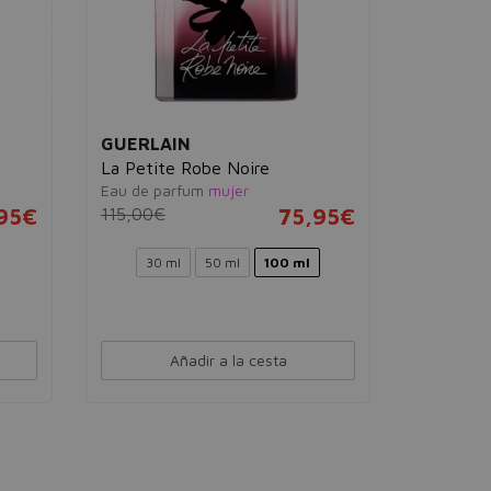
GUERLAIN
MAISON
La Petite Robe Noire
Cacao In
Eau de parfum
mujer
Eau de pa
95€
115,00€
75,95€
124,00€
30 ml
50 ml
100 ml
Añadir a la cesta