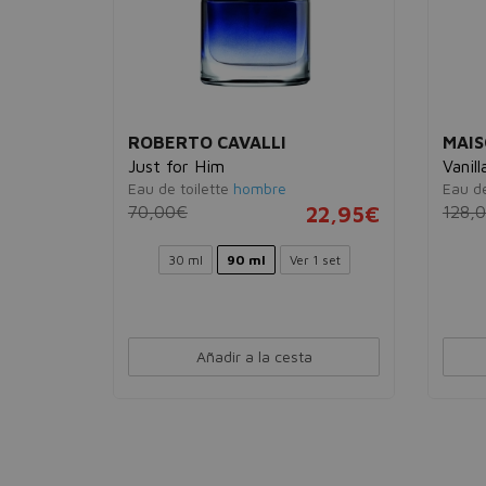
ROBERTO CAVALLI
MAIS
Just for Him
Vanill
Eau de toilette
hombre
Eau d
58,95€
70,00€
22,95€
128,
 ml
30 ml
90 ml
Ver 1 set
Añadir a la cesta