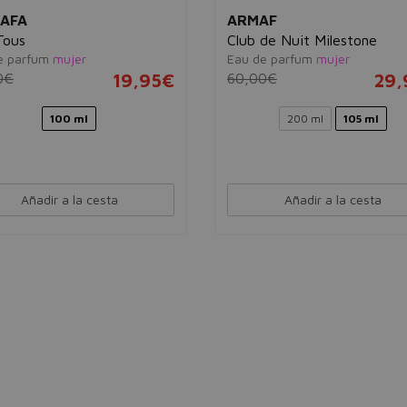
AFA
ARMAF
Tous
Club de Nuit Milestone
e parfum
mujer
Eau de parfum
mujer
0€
19,95€
60,00€
29,
100 ml
200 ml
105 ml
Añadir a la cesta
Añadir a la cesta