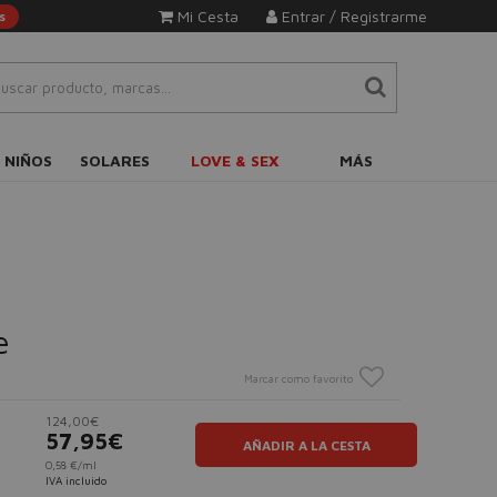
Mi Cesta
Entrar / Registrarme
s
 NIÑOS
SOLARES
LOVE & SEX
MÁS
e
Marcar como favorito
124,00€
57,95€
AÑADIR A LA CESTA
0,58 €/ml
IVA incluido