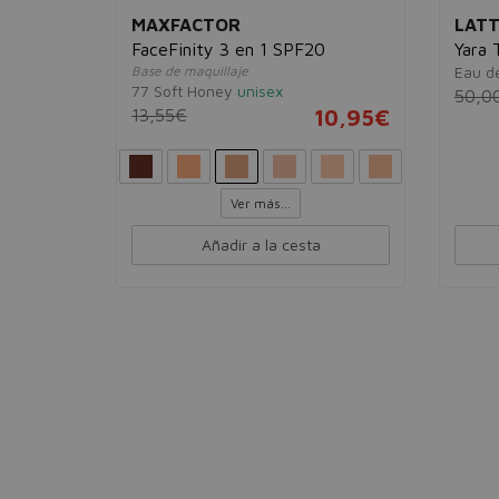
MAXFACTOR
LATT
FaceFinity 3 en 1 SPF20
Yara 
Base de maquillaje
Eau d
77 Soft Honey
unisex
50,0
11,95€
13,55€
10,95€
Ver más...
Añadir a la cesta