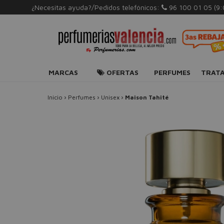
¿Necesitas ayuda?/Pedidos telefónicos:
96 100 01 05
(9
MARCAS
OFERTAS
PERFUMES
TRAT
Inicio
›
Perfumes
›
Unisex
›
Maison Tahité