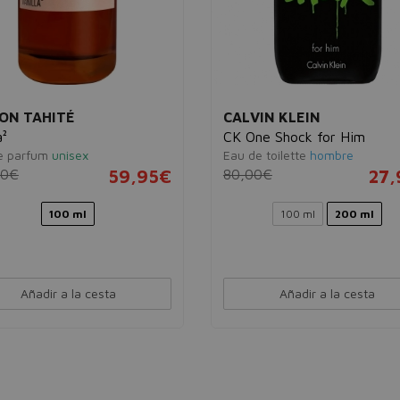
ON TAHITÉ
CALVIN KLEIN
a²
CK One Shock for Him
e parfum
unisex
Eau de toilette
hombre
00€
59,95€
80,00€
27,
100 ml
100 ml
200 ml
Añadir a la cesta
Añadir a la cesta