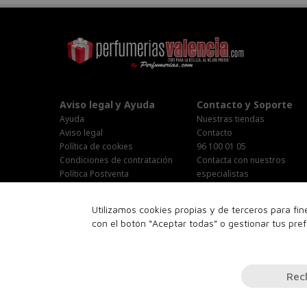
Aviso legal y Ayuda
Contacto y Soporte
Ayuda
Nuestras tiendas
Aviso legal
Contacto
Política de cookies
96 100 01 05
Condiciones de contratación
Contacta con nuestros
Política Postventa
especialistas
Stop Publi/Baja Publicitaria
Área Privada
Configurar Cookies
Horario Atención al cliente :
Utilizamos cookies propias y de terceros para fi
Lunes-Jueves : 9:00h-19:00h
con el botón “Aceptar todas” o gestionar tus pre
Viernes : 9:00h-14:00h
Sabado : 10:00h-15:00h
16:00h-18:00h
Rec