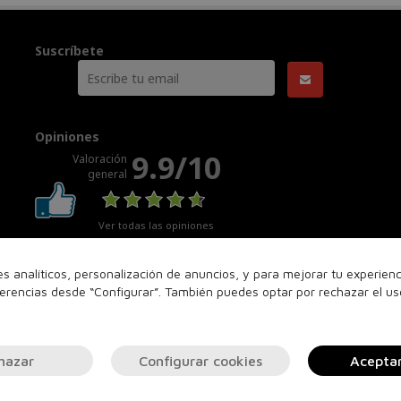
Suscríbete
Opiniones
9.9/10
Valoración
general
Ver todas las opiniones
nes analíticos, personalización de anuncios, y para mejorar tu experie
ferencias desde “Configurar”. También puedes optar por rechazar el u
hazar
Configurar cookies
Acepta
© 2026
PERFUMERIASVALENCIA.COM
. Todos los derechos reservados