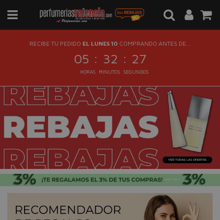
RECIBE TU PEDIDO
EL LUNES 10
COMPRANDO ANTES DE...
:
:
05
32
27
HORAS
MINUTOS
SEGUNDOS