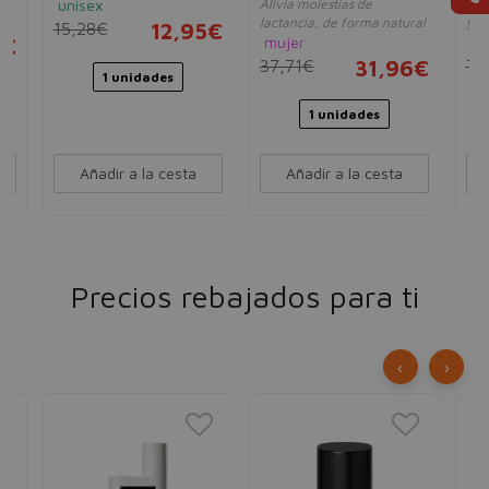
de
unisex
Alivia molestias de
Pro
un
lactancia, de forma natural
y e
15,28€
12,95€
mujer
un
5€
37,71€
31,96€
7,
1 unidades
1 unidades
Añadir a la cesta
Añadir a la cesta
Precios rebajados para ti
‹
›