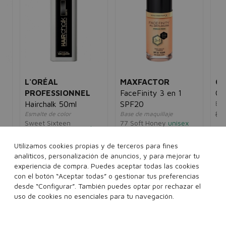
L'ORÉAL
MAXFACTOR
C
&
PROFESSIONNEL
FaceFinity 3 en 1
Cu
Eau
Hairchalk 50ml
SPF20
8,
Esmalte de color
Base de maquillaje
Sweet Sixteen
77 Soft Honey
unisex
unisex
Pink
5€
13,55€
10,95€
15,00€
10,95€
Utilizamos cookies propias y de terceros para fines
analíticos, personalización de anuncios, y para mejorar tu
experiencia de compra. Puedes aceptar todas las cookies
Ver más...
con el botón “Aceptar todas” o gestionar tus preferencias
desde “Configurar”. También puedes optar por rechazar el
Añadir a la cesta
Añadir a la cesta
uso de cookies no esenciales para tu navegación.