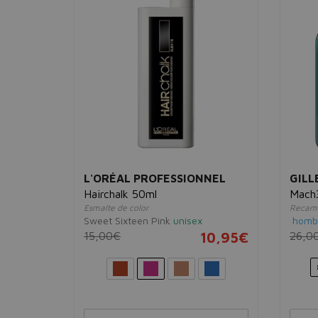
L'ORÉAL PROFESSIONNEL
GILL
Hairchalk 50ml
Mach
Esmalte de color
Recamb
Sweet Sixteen Pink
unisex
homb
6,95€
15,00€
10,95€
26,0