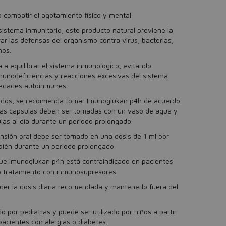
 combatir el agotamiento físico y mental.
 sistema inmunitario, este producto natural previene la
rar las defensas del organismo contra virus, bacterias,
nos.
 equilibrar el sistema inmunológico, evitando
unodeficiencias y reacciones excesivas del sistema
medades autoinmunes.
tados, se recomienda tomar Imunoglukan p4h de acuerdo
: las cápsulas deben ser tomadas con un vaso de agua y
las al día durante un periodo prolongado.
ensión oral debe ser tomado en una dosis de 1 ml por
bién durante un periodo prolongado.
ue Imunoglukan p4h está contraindicado en pacientes
o tratamiento con inmunosupresores.
er la dosis diaria recomendada y mantenerlo fuera del
por pediatras y puede ser utilizado por niños a partir
acientes con alergias o diabetes.