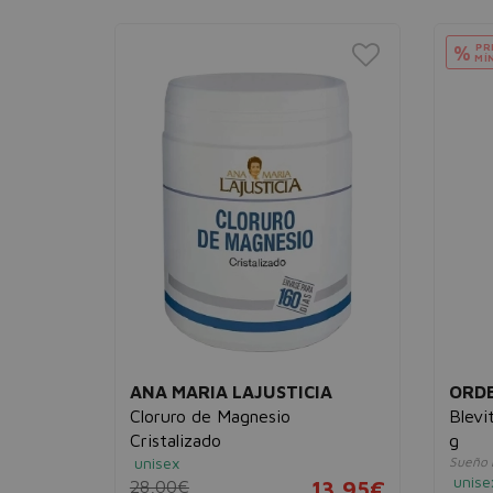
PR
%
MÍ
ANA MARIA LAJUSTICIA
ORD
nagra
Cloruro de Magnesio
Blevi
Cristalizado
g
unisex
Sueño r
unise
28,00€
13,95€