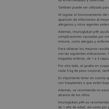
También puede ser utilizado para
Al regular el funcionamiento del
aparición de infecciones al mejo
alérgenos y otros agentes exter
Además, Imunoglukan p4h ayuda a
complicaciones causadas por inm
inmune, como alergias y enfer
Para obtener los mejores resul
con las siguientes indicaciones
tragadas enteras, de 1 a 3 cápsu
Por otro lado, el jarabe en susp
cada 5 kg de peso corporal, tam
Es importante tener en cuenta q
con trasplantes o que estén baj
Además, se recomienda no exced
alcance de los niños.
Imunoglukan p4h es recomendado 
de 1 año de edad, así como por p