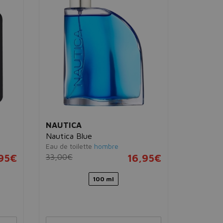
Nail Lac
Laca de uña
55 A-list
u
16,00€
NAUTICA
Nautica Blue
Eau de toilette
hombre
95€
33,00€
16,95€
100 ml