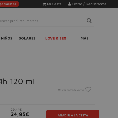
Mi Cesta
Entrar / Registrarme
ecialistas
 NIÑOS
SOLARES
LOVE & SEX
MÁS
4h 120 ml
Marcar como favorito
29,44€
24,95€
AÑADIR A LA CESTA