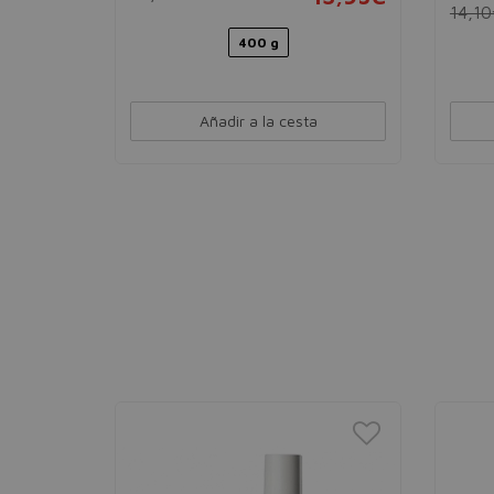
14,1
21,95€
400 g
Añadir a la cesta