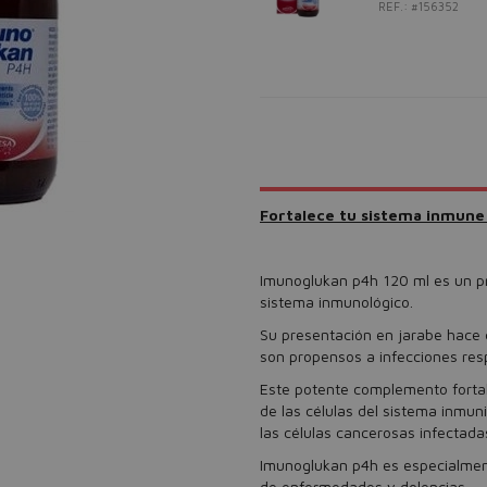
REF.: #156352
Fortalece tu sistema inmune
Imunoglukan p4h 120 ml es un pr
sistema inmunológico.
Su presentación en jarabe hace 
son propensos a infecciones resp
Este potente complemento fortal
de las células del sistema inmun
las células cancerosas infectadas
Imunoglukan p4h es especialment
de enfermedades y dolencias.