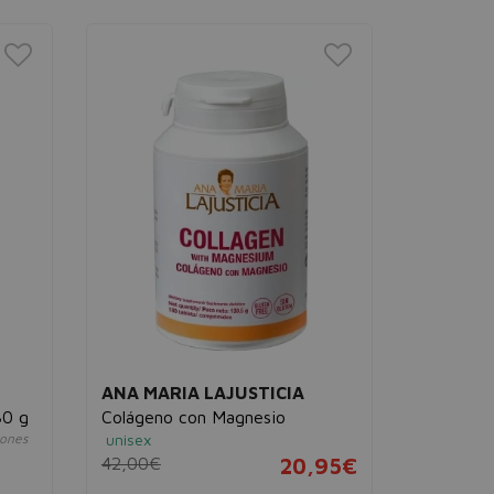
PRECIO
%
MÍNIMO
ANA MARIA LAJUSTICIA
ORDESA
30 g
Colágeno con Magnesio
Colnatur
iones
unisex
Impulsa la 
fácil absorc
42,00€
20,95€
unisex