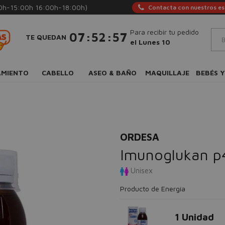
0h-15:00h 16:00h-18:00h)
Contacta con nuestros esp
Para recibir tu pedido
:
:
07
52
56
TE QUEDAN
el Lunes 10
AMIENTO
CABELLO
ASEO & BAÑO
MAQUILLAJE
BEBÉS Y
ORDESA
Imunoglukan p
Unisex
Producto de Energía
1 Unidad