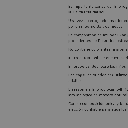
Es importante conservar Imunog
la luz directa del sol.
Una vez abierto, debe manteners
por un máximo de tres meses.
La composición de Imunoglukan p
procedentes de Pleurotus ostreat
No contiene colorantes ni aromati
Imunoglukan p4h se encuentra di
El jarabe es ideal para los niños,
Las cápsulas pueden ser utilizad
adultos.
En resumen, Imunoglukan p4h 120
inmunológico de manera natural y
Con su composición única y bene
elección confiable para aquellos