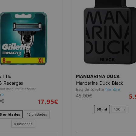
ETTE
MANDARINA DUCK
3 Recargas
Mandarina Duck Black
io maquinilla afeitar
Eau de toilette
hombre
re
45,00€
5,
0€
17,95€
50 ml
100 ml
8 unidades
12 unidades
4 unidades