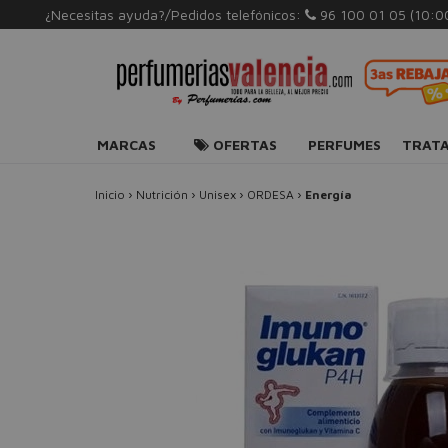
¿Necesitas ayuda?/Pedidos telefónicos:
96 100 01 05
(10:0
MARCAS
OFERTAS
PERFUMES
TRAT
Inicio
›
Nutrición
›
Unisex
›
ORDESA
›
Energía