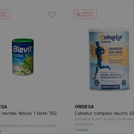
ECIO
PRECIO
%
NIMO
MÍNIMO
ESA
ORDESA
t noches felices 1 bote 150
Colnatur complex neutro 3
Fortalece tu piel, huesos y articulac
fácilmente
eparador y nutritivo para tu bebé
unisex
x