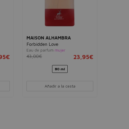
MAISON ALHAMBRA
MAISON
Forbidden Love
Coral Blu
Eau de parfum
mujer
Eau de pa
,95€
43,00€
23,95€
30,00€
80 ml
Añadir a la cesta