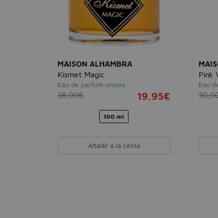
MAISON ALHAMBRA
MAI
Kismet Magic
Pink 
Eau de parfum
unisex
Eau d
14,95€
38,00€
19,95€
30,0
100 ml
Añadir a la cesta