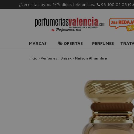
¿Necesitas ayuda?/Pedidos telefónicos:
96 100 01 05
(9
MARCAS
OFERTAS
PERFUMES
TRAT
Inicio
›
Perfumes
›
Unisex
›
Maison Alhambra