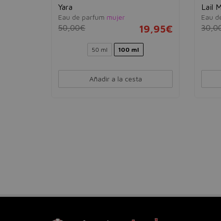
e Armaf
Yara
Lail 
Eau de parfum
mujer
Eau d
50,00€
19,95€
30,0
49,95€
50 ml
100 ml
Añadir a la cesta