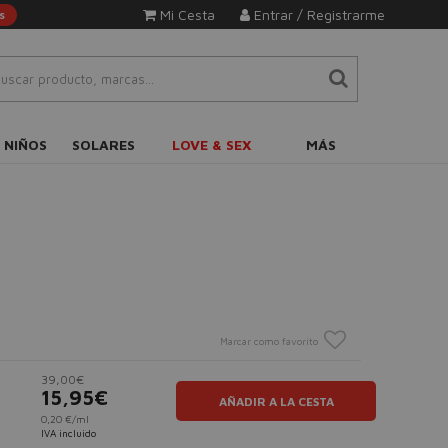
Mi Cesta
Entrar / Registrarme
s
 NIÑOS
SOLARES
LOVE & SEX
MÁS
Marcar como favorito
39,00€
15,95€
AÑADIR A LA CESTA
0,20 €/ml
IVA incluido