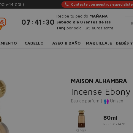
:00h-14:00h)
Contacta con nuestros especialista
Recibe tu pedido
MAÑANA
:
:
07
41
29
Sábado día 8 (antes de las
14h)
por sólo 1.95 euros extra
AMIENTO
CABELLO
ASEO & BAÑO
MAQUILLAJE
BEBÉS Y
MAISON ALHAMBRA
Incense Ebony
Eau de parfum |
Unisex
80ml
REF.: #173420
VER