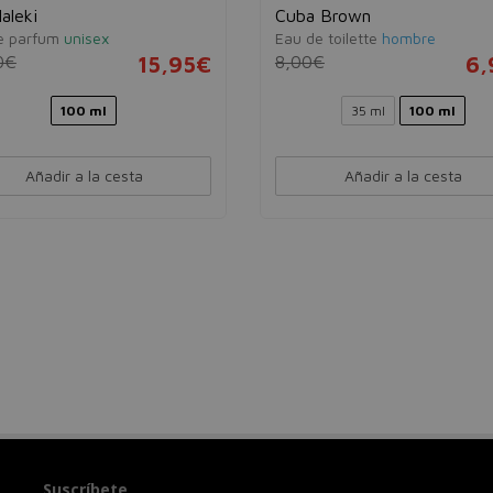
Maleki
Cuba Brown
e parfum
unisex
Eau de toilette
hombre
0€
15,95€
8,00€
6,
100 ml
35 ml
100 ml
Añadir a la cesta
Añadir a la cesta
Suscríbete