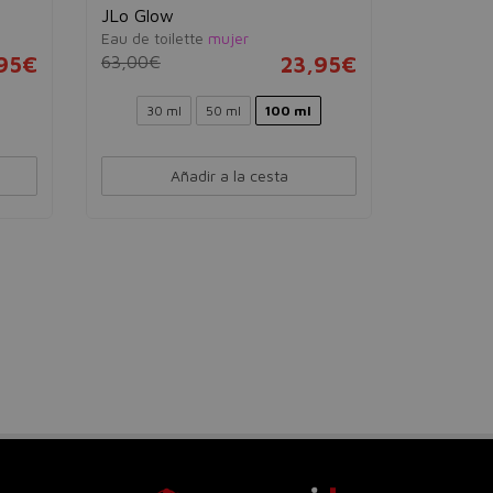
JLo Glow
Eau de toilette
mujer
95€
63,00€
23,95€
30 ml
50 ml
100 ml
Añadir a la cesta