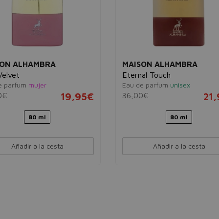
SON ALHAMBRA
MAISON ALHAMBRA
Velvet
Eternal Touch
e parfum
mujer
Eau de parfum
unisex
0€
19,95€
36,00€
21
80 ml
80 ml
Añadir a la cesta
Añadir a la cesta