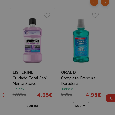
‹
›
LISTERINE
ORAL B
LI
 y
Cuidado Total 6en1
Complete Frescura
Me
un
e
Menta Suave
Duradera
6,
unisex
unisex
5€
10,00€
4,95€
5,85€
4,95€
500 ml
500 ml