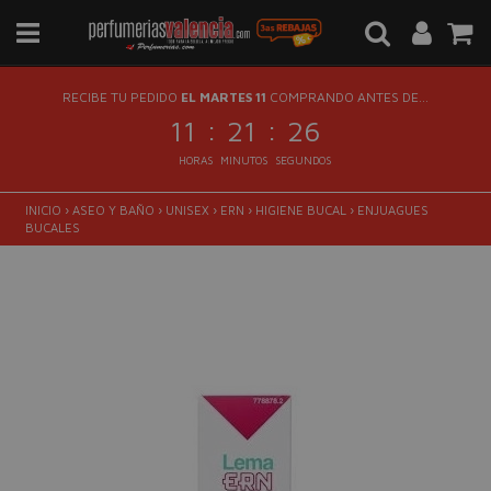
RECIBE TU PEDIDO
EL MARTES 11
COMPRANDO ANTES DE...
:
:
11
21
25
HORAS
MINUTOS
SEGUNDOS
INICIO
›
ASEO Y BAÑO
›
UNISEX
›
ERN
›
HIGIENE BUCAL
›
ENJUAGUES
BUCALES