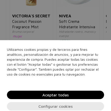
VICTORIA'S SECRET
NIVEA
OR
e
Coconut Passion
Soft Crema
De
Fragrance Mist
Hidratante Intensiva
Ad
Bruma corporal
Hidratante rostro, manos y
Pas
Se
mujer
cuerpo
un
unisex
30,00€
17,95€
4,
5€
8,00€
5,95€
Utilizamos cookies propias y de terceros para fines
250 ml
analíticos, personalización de anuncios, y para mejorar tu
200 ml
300 ml
experiencia de compra. Puedes aceptar todas las cookies
con el botón “Aceptar todas” o gestionar tus preferencias
375 ml
desde “Configurar”. También puedes optar por rechazar el
Añadir a la cesta
Añadir a la cesta
uso de cookies no esenciales para tu navegación.
Aceptar todas
Configurar cookies