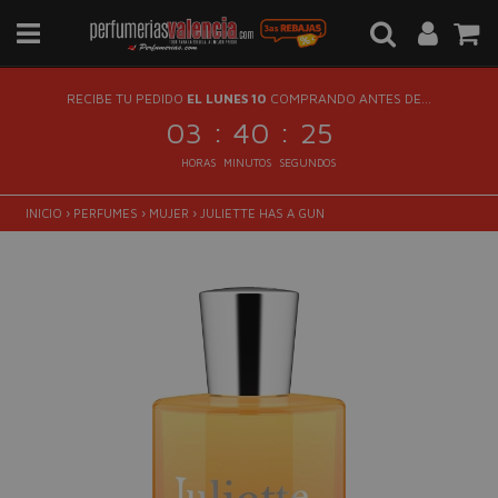
RECIBE TU PEDIDO
EL LUNES 10
COMPRANDO ANTES DE...
:
:
03
40
25
HORAS
MINUTOS
SEGUNDOS
INICIO
›
PERFUMES
›
MUJER
›
JULIETTE HAS A GUN