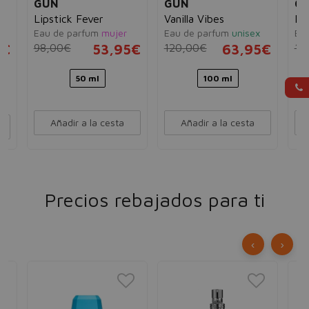
GUN
GUN
G
Lipstick Fever
Vanilla Vibes
Lil
Eau de parfum
mujer
Eau de parfum
unisex
Ea
5€
98,00€
53,95€
120,00€
63,95€
12
50 ml
100 ml
Añadir a la cesta
Añadir a la cesta
Precios rebajados para ti
‹
›