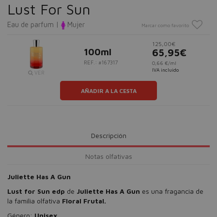
Lust For Sun
Eau de parfum |
Mujer
Marcar como favorito
125,00€
100ml
65,95€
REF.: #167317
0,66 €/ml
IVA incluido
VER
AÑADIR A LA CESTA
Descripción
Notas olfativas
Juliette Has A Gun
Lust for Sun edp
de
Juliette Has A Gun
es una fragancia de
la familia olfativa
Floral
Frutal.
Género:
Unisex