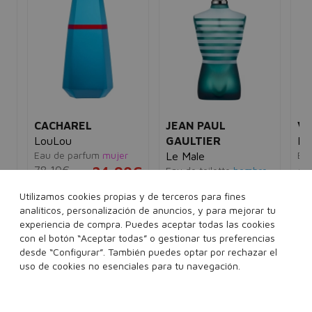
CACHAREL
JEAN PAUL
VE
LouLou
GAULTIER
Re
Eau de parfum
mujer
Eau
Le Male
78,10€
24,90€
42
e
Eau de toilette
hombre
5€
92,00€
75,95€
Utilizamos cookies propias y de terceros para fines
30 ml
50 ml
analíticos, personalización de anuncios, y para mejorar tu
ml
40 ml
75 ml
125 ml
experiencia de compra. Puedes aceptar todas las cookies
con el botón “Aceptar todas” o gestionar tus preferencias
200 ml
Ver 2 sets
desde “Configurar”. También puedes optar por rechazar el
Añadir a la cesta
Añadir a la cesta
uso de cookies no esenciales para tu navegación.