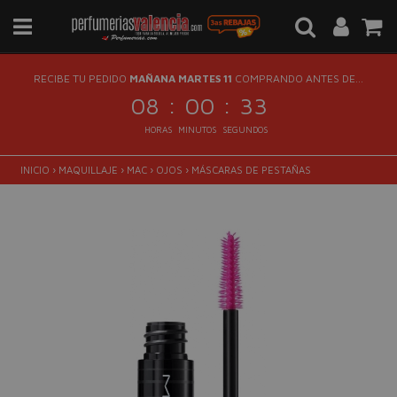
RECIBE TU PEDIDO
MAÑANA MARTES 11
COMPRANDO ANTES DE...
:
:
08
00
32
HORAS
MINUTOS
SEGUNDOS
INICIO
›
MAQUILLAJE
›
MAC
›
OJOS
›
MÁSCARAS DE PESTAÑAS