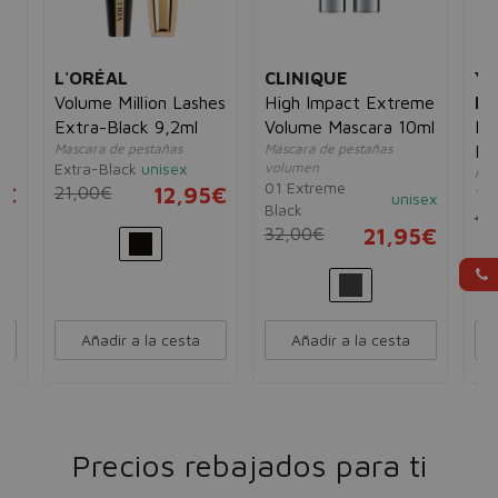
L'ORÉAL
CLINIQUE
YV
Volume Million Lashes
High Impact Extreme
L
Extra-Black 9,2ml
Volume Mascara 10ml
Ma
Mascara de pestañas
Máscara de pestañas
Fa
Extra-Black
unisex
volumen
Mác
6,
01 Extreme
5€
21,00€
12,95€
1 N
unisex
Black
40
32,00€
21,95€
Añadir a la cesta
Añadir a la cesta
Precios rebajados para ti