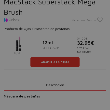
MacStack Superstack Mega
Brush
Unisex
Marcar como favorito
Producto de Ojos / Máscaras de pestañas
34,00€
12ml
32,95€
REF.: #65734
2,75 €/ml
IVA incluido
VER
AÑADIR A LA CESTA
Descripción
Máscara de pestañas