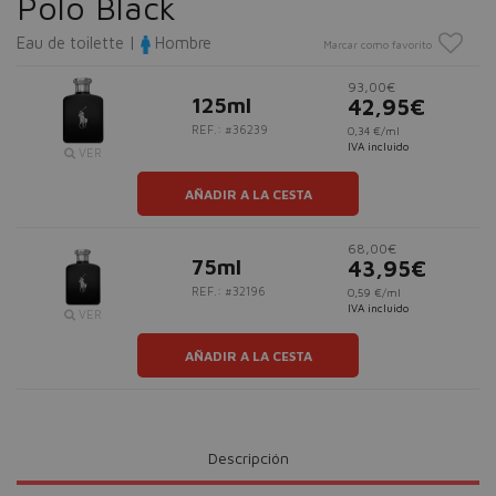
Polo Black
Eau de toilette |
Hombre
Marcar como favorito
93,00€
125ml
42,95€
REF.: #36239
0,34 €/ml
IVA incluido
VER
AÑADIR A LA CESTA
68,00€
75ml
43,95€
REF.: #32196
0,59 €/ml
IVA incluido
VER
AÑADIR A LA CESTA
Descripción