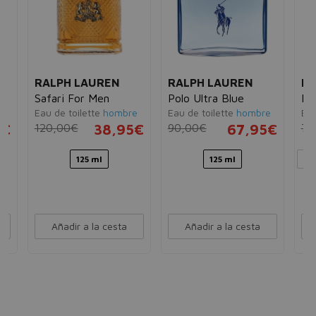
RALPH LAUREN
RALPH LAUREN
RA
Safari For Men
Polo Ultra Blue
Ral
e
Eau de toilette
hombre
Eau de toilette
hombre
Ea
5€
120,00€
38,95€
90,00€
67,95€
70
125 ml
125 ml
30
Añadir a la cesta
Añadir a la cesta