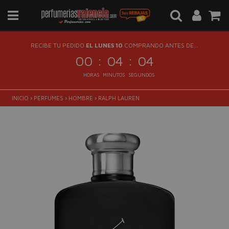
RECIBE TU PEDIDO
EL LUNES 10
COMPRANDO ANTES DE...
:
:
00
04
04
HORAS
MINUTOS
SEGUNDOS
INICIO
›
PERFUMES
›
HOMBRE
›
RALPH LAUREN