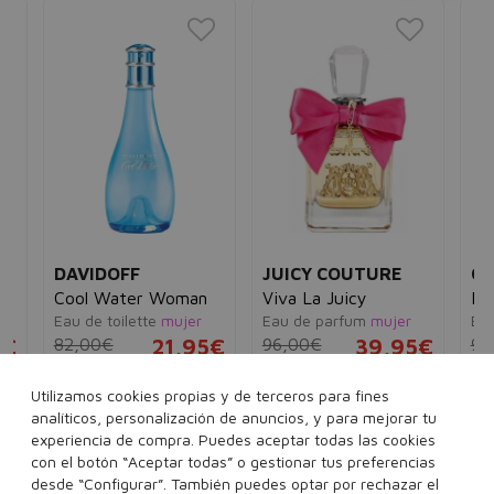
DAVIDOFF
JUICY COUTURE
CA
Cool Water Woman
Viva La Juicy
Et
e
Eau de toilette
mujer
Eau de parfum
mujer
Ea
5€
82,00€
21,95€
96,00€
39,95€
94
30 ml
50 ml
100 ml
30 ml
50 ml
100 ml
Utilizamos cookies propias y de terceros para fines
analíticos, personalización de anuncios, y para mejorar tu
experiencia de compra. Puedes aceptar todas las cookies
con el botón “Aceptar todas” o gestionar tus preferencias
desde “Configurar”. También puedes optar por rechazar el