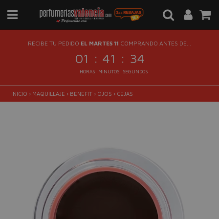
RECIBE TU PEDIDO
EL MARTES 11
COMPRANDO ANTES DE...
:
:
01
41
33
HORAS
MINUTOS
SEGUNDOS
INICIO
›
MAQUILLAJE
›
BENEFIT
›
OJOS
›
CEJAS