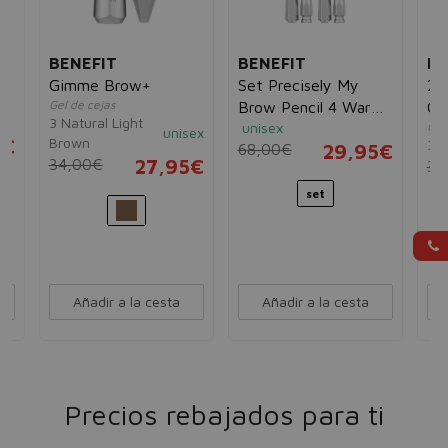
BENEFIT
BENEFIT
BE
Gimme Brow+
Set Precisely My
24
Gel de cejas
Brow Pencil 4 Warm
Cl
3 Natural Light
unisex
Gel
Deep Brown 2uds
Tra
unisex
Brown
5€
3.5
68,00€
29,95€
34,00€
27,95€
36
set
Añadir a la cesta
Añadir a la cesta
Precios rebajados para ti