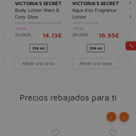
ET
VICTORIA'S SECRET
VICTORIA'S SECRET
VI
Body Lotion Warn &
Aqua Kiss Fragrance
Te
Cozy Glow
Lotion
Fr
da
Loción corporal perfumada
Loción corporal
Loc
mujer
mujer
mu
5€
32,00€
14,13€
26,00€
16,95€
24
236 ml
236 ml
Añadir a la cesta
Añadir a la cesta
Precios rebajados para ti
‹
›