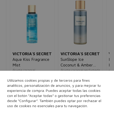
VICTORIA'S SECRET
VICTORIA'S SECRET
VA
e
Aqua Kiss Fragrance
SunSlope Ice
Pe
Mist
Coconut & Amber
Lo
Bruma corporal
Bruma corporal perfumada
Loc
Fragrance Mist
mujer
mujer
mu
32,00€
17,95€
36,00€
18,95€
8,
Utilizamos cookies propias y de terceros para fines
5€
analíticos, personalización de anuncios, y para mejorar tu
experiencia de compra. Puedes aceptar todas las cookies
250 ml
250 ml
con el botón “Aceptar todas” o gestionar tus preferencias
desde “Configurar”. También puedes optar por rechazar el
Añadir a la cesta
Añadir a la cesta
uso de cookies no esenciales para tu navegación.