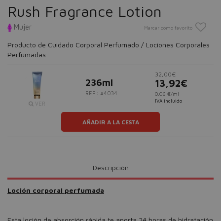
Rush Fragrance Lotion
Mujer
Marcar como favorito
Producto de Cuidado Corporal Perfumado / Lociones Corporales
Perfumadas
32,00€
236ml
13,92€
REF.: #4034
0,06 €/ml
IVA incluido
VER
AÑADIR A LA CESTA
Descripción
Loción corporal perfumada
Esta loción de absorción rápida te aporta 24 horas de hidratación