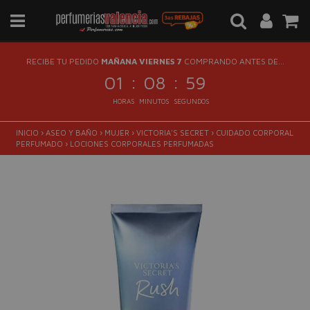
RECIBE TU PEDIDO
MAÑANA VIERNES 7
COMPRANDO ANTES DE...
:
:
01
08
58
HORAS
MINUTOS
SEGUNDOS
INICIO
›
ASEO Y BAÑO
›
MUJER
›
VICTORIA'S SECRET
›
CUIDADO CORPORAL
PERFUMADO
›
LOCIONES CORPORALES PERFUMADAS