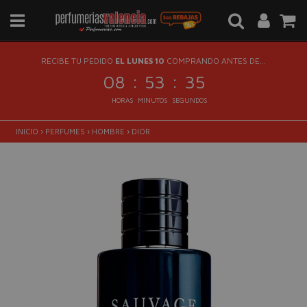
RECIBE TU PEDIDO
EL LUNES 10
COMPRANDO ANTES DE...
:
:
08
53
35
HORAS
MINUTOS
SEGUNDOS
INICIO
›
PERFUMES
›
HOMBRE
›
DIOR