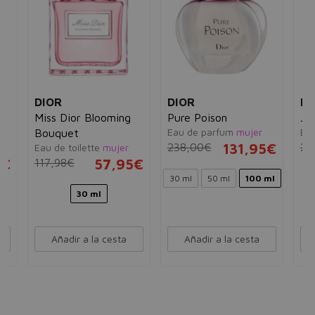
DIOR
DIOR
DI
Miss Dior Blooming
Pure Poison
J'
Eau de parfum
mujer
Ea
Bouquet
238,00€
131,95€
29
Eau de toilette
mujer
5€
117,98€
57,95€
30 ml
50 ml
100 ml
30 ml
Añadir a la cesta
Añadir a la cesta