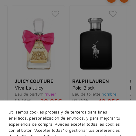
JUICY COUTURE
RALPH LAUREN
CA
Viva La Juicy
Polo Black
La
Eau de parfum
mujer
Eau de toilette
hombre
Ea
0€
96,00€
39,95€
93,00€
42,95€
16
Utilizamos cookies propias y de terceros para fines
30 ml
50 ml
100 ml
75 ml
125 ml
analíticos, personalización de anuncios, y para mejorar tu
experiencia de compra. Puedes aceptar todas las cookies
con el botón “Aceptar todas” o gestionar tus preferencias