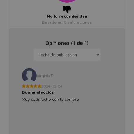
No lo recomiendan
Basado en
0
valoraciones
Opiniones (
1
de
1
)
Virginia P
2024-12-04
Buena elección
Muy satisfecha con la compra