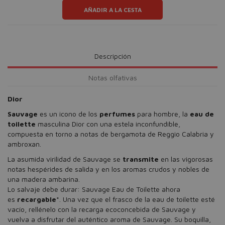
AÑADIR A LA CESTA
Descripción
Notas olfativas
Dior
Sauvage
es un icono de los
perfumes
para hombre, la
eau de
toilette
masculina Dior con una estela inconfundible,
compuesta en torno a notas de bergamota de Reggio Calabria y
ambroxan.
La asumida virilidad de Sauvage se
transmite
en las vigorosas
notas hespérides de salida y en los aromas crudos y nobles de
una madera ambarina.
Lo salvaje debe durar: Sauvage Eau de Toilette ahora
es
recargable*
. Una vez que el frasco de la eau de toilette esté
vacío, rellénelo con la recarga ecoconcebida de Sauvage y
vuelva a disfrutar del auténtico aroma de Sauvage. Su boquilla,