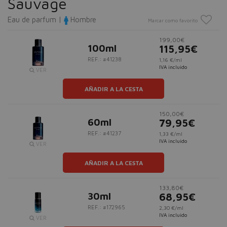
Sauvage
Eau de parfum |
Hombre
Marcar como favorito
199,00€
100ml
115,95€
REF.: #41238
1,16 €/ml
IVA incluido
VER
AÑADIR A LA CESTA
150,00€
60ml
79,95€
REF.: #41237
1,33 €/ml
IVA incluido
VER
AÑADIR A LA CESTA
133,80€
30ml
68,95€
REF.: #172965
2,30 €/ml
IVA incluido
VER