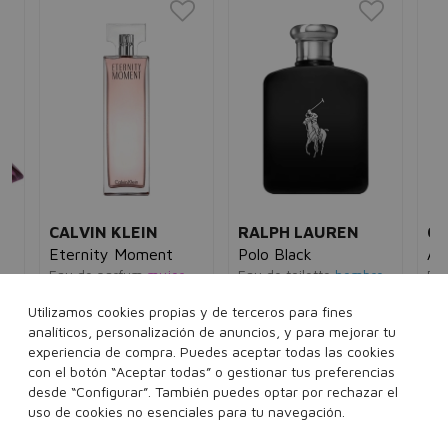
CALVIN KLEIN
RALPH LAUREN
CA
Eternity Moment
Polo Black
Ana
Eau de parfum
mujer
Eau de toilette
hombre
Eau
5€
94,00€
22,95€
93,00€
42,95€
89
Utilizamos cookies propias y de terceros para fines
analíticos, personalización de anuncios, y para mejorar tu
100 ml
75 ml
125 ml
30
experiencia de compra. Puedes aceptar todas las cookies
con el botón “Aceptar todas” o gestionar tus preferencias
desde “Configurar”. También puedes optar por rechazar el
Añadir a la cesta
Añadir a la cesta
uso de cookies no esenciales para tu navegación.