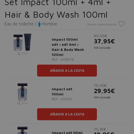
Set Impact 100ml + 4ml +
Hair & Body Wash 100ml
Eau de toilette |
Hombre
Marcar como favorito
80,00€
Impact 100ml
37,95€
edt + edt 4ml +
IVA incluido
Hair & Body Wash
VER
100ml
REF.: #158276
AÑADIR A LA CESTA
75,00€
Impact edt
29,95€
100ml
IVA incluido
REF.: #52102
VER
AÑADIR A LA CESTA
75,35€
Impact edt 50ml