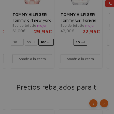
TOMMY HILFIGER
TOMMY HILFIGER
TO
dt
Tommy girl new york
Tommy Girl Forever
To
Eau de toilette
mujer
Eau de toilette
mujer
Eau
5€
61,00€
29,95€
42,00€
22,95€
76
30 ml
50 ml
100 ml
30 ml
30
Añadir a la cesta
Añadir a la cesta
Precios rebajados para ti
‹
›