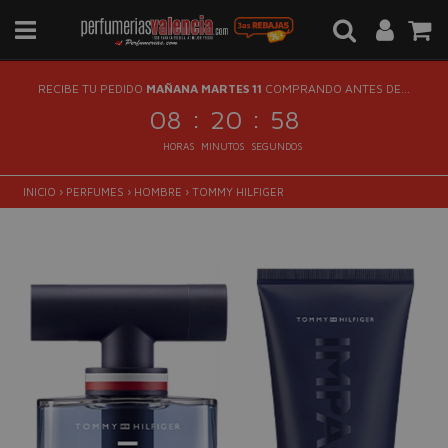
RECIBE TU PEDIDO
MAÑANA MARTES 11
COMPRANDO ANTES DE...
:
:
08
20
57
HORAS
MINUTOS
SEGUNDOS
INICIO
›
PERFUMES
›
HOMBRE
›
TOMMY HILFIGER