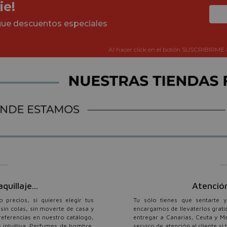
ie!
igue descuentos especiales
Al hacer click en el botón SUSCRIBIRME 
illaje...
Atención
precios, si quieres elegir tus
Tu sólo tienes que sentarte 
sin colas, sin moverte de casa y
encargamos de lleváterlos grati
referencias en nuestro catálogo,
entregar a Canarias, Ceuta y M
 intuitiva. Perfumes de hombre,
servico de atención al cliente si