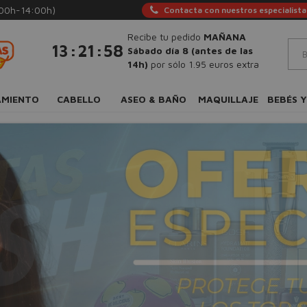
:00h-14:00h)
Contacta con nuestros especialista
Recibe tu pedido
MAÑANA
:
:
13
21
57
Sábado día 8 (antes de las
14h)
por sólo 1.95 euros extra
AMIENTO
CABELLO
ASEO & BAÑO
MAQUILLAJE
BEBÉS Y