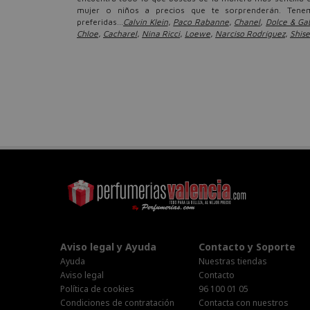
mujer o niños a precios que te sorprenderán. Tene
preferidas...
Calvin Klein
,
Paco Rabanne
,
Chanel
,
Dolce & G
Chloe
,
Cacharel
,
Nina Ricci
,
Loewe
,
Narciso Rodríguez
,
Shise
Aviso legal y Ayuda
Contacto y Soporte
Ayuda
Nuestras tiendas
Aviso legal
Contacto
Política de cookies
96 100 01 05
Condiciones de contratación
Contacta con nuestros