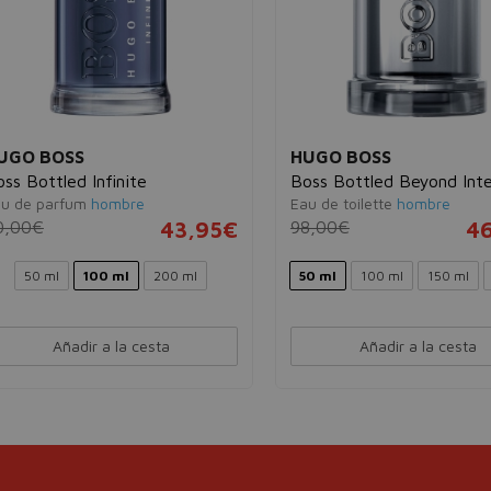
UGO BOSS
HUGO BOSS
ss Bottled Infinite
Boss Bottled Beyond Int
u de parfum
hombre
Eau de toilette
hombre
0,00€
43,95€
98,00€
4
50 ml
100 ml
200 ml
50 ml
100 ml
150 ml
Añadir a la cesta
Añadir a la cesta