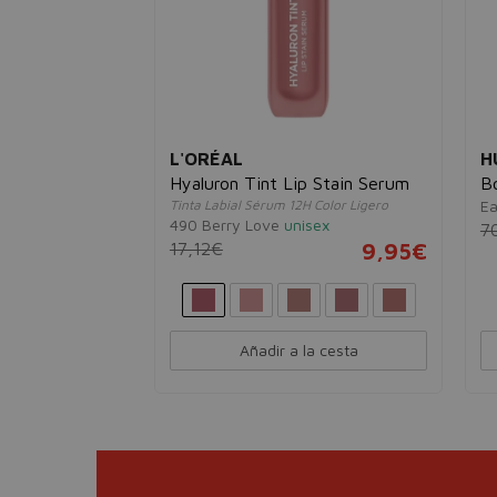
L'ORÉAL
H
& Body
Hyaluron Tint Lip Stain Serum
Bo
Tinta Labial Sérum 12H Color Ligero
Ea
490 Berry Love
unisex
7
17,12€
9,95€
18,95€
Añadir a la cesta
esta