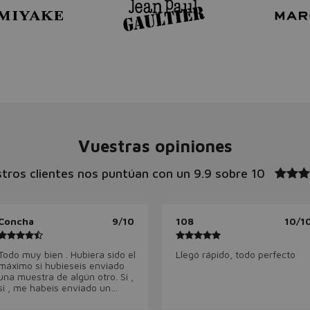
Vuestras opiniones
tros clientes nos puntúan con un
9.9 sobre 10
Concha
9/10
108
10/1
Todo muy bien . Hubiera sido el
Llegó rápido, todo perfecto
máximo si hubieseis enviado
una muestra de algún otro. Si ,
si , me habeis enviado un
descuentito para la próxima
compra .Qué más quiero ?