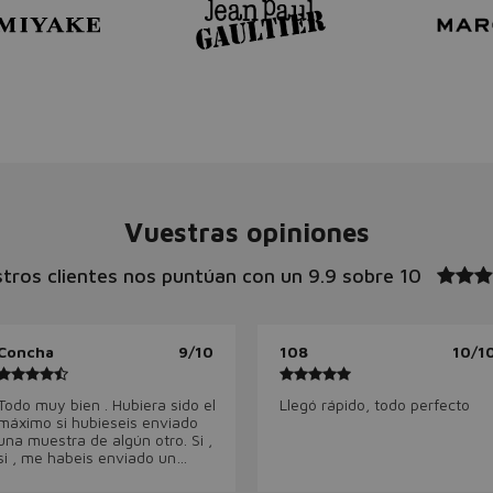
Vuestras opiniones
tros clientes nos puntúan con un
9.9 sobre 10
Concha
9/10
108
10/1
Todo muy bien . Hubiera sido el
Llegó rápido, todo perfecto
máximo si hubieseis enviado
una muestra de algún otro. Si ,
si , me habeis enviado un
descuentito para la próxima
compra .Qué más quiero ?