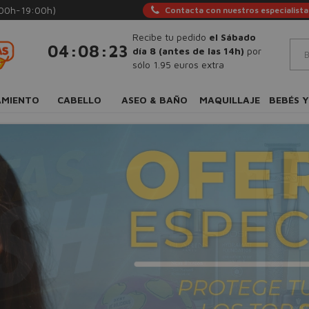
:00h-19:00h)
Contacta con nuestros especialista
Recibe tu pedido
el Sábado
:
:
04
08
22
día 8 (antes de las 14h)
por
sólo 1.95 euros extra
AMIENTO
CABELLO
ASEO & BAÑO
MAQUILLAJE
BEBÉS Y