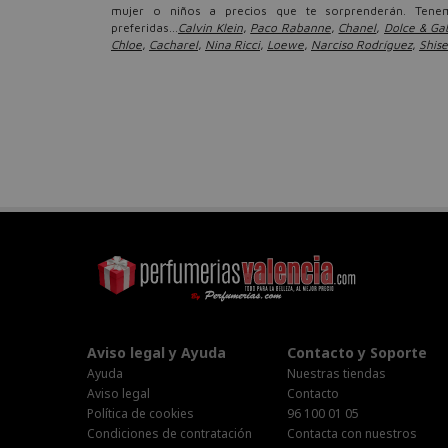
mujer o niños a precios que te sorprenderán. Tene
preferidas...
Calvin Klein
,
Paco Rabanne
,
Chanel
,
Dolce & G
Chloe
,
Cacharel
,
Nina Ricci
,
Loewe
,
Narciso Rodríguez
,
Shise
Aviso legal y Ayuda
Contacto y Soporte
Ayuda
Nuestras tiendas
Aviso legal
Contacto
Política de cookies
96 100 01 05
Condiciones de contratación
Contacta con nuestros