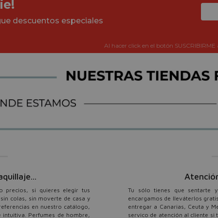
ie!
igue descuentos especiales
Al hacer click en el botón SUSCRIBIRME 
illaje...
Atención
precios, si quieres elegir tus
Tu sólo tienes que sentarte 
sin colas, sin moverte de casa y
encargamos de lleváterlos grati
referencias en nuestro catálogo,
entregar a Canarias, Ceuta y M
 intuitiva. Perfumes de hombre,
servico de atención al cliente si