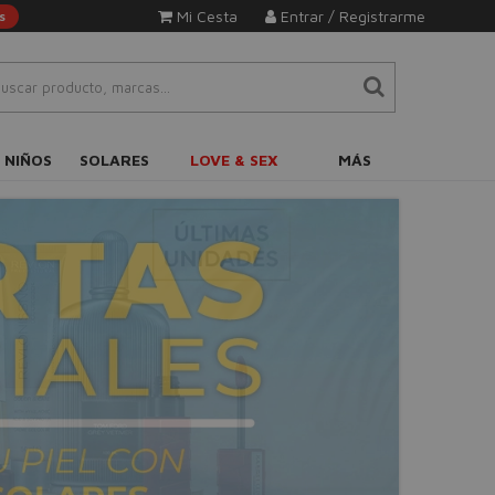
Mi Cesta
Entrar / Registrarme
s
 NIÑOS
SOLARES
LOVE & SEX
MÁS