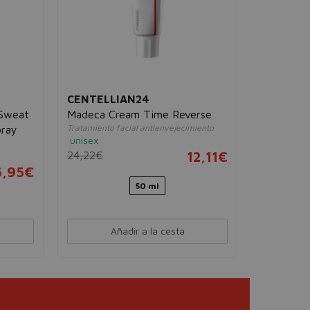
CENTELLIAN24
RIMME
 Sweat
Madeca Cream Time Reverse
Multit
Tratamiento facial antienvejecimiento
Colorete 
pray
unisex
350 Ro
24,22€
12,11€
17,00
6,95€
50 ml
Añadir a la cesta