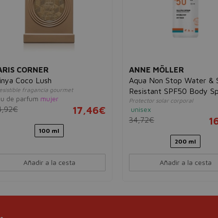
ARIS CORNER
ANNE MÖLLER
inya Coco Lush
Aqua Non Stop Water &
resistible fragancia gourmet
Resistant SPF50 Body S
u de parfum
mujer
Protector solar corporal
4,92€
17,46€
unisex
34,72€
1
100 ml
200 ml
Añadir a la cesta
Añadir a la cesta