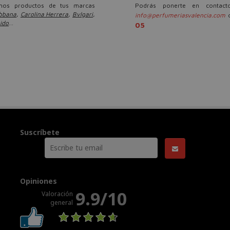
mos productos de tus marcas
Podrás ponerte en contact
abbana
,
Carolina Herrera
,
Bvlgari
,
info@perfumeriasvalencia.com
o
ido
...
05
Suscríbete
Opiniones
9.9/10
Valoración
general