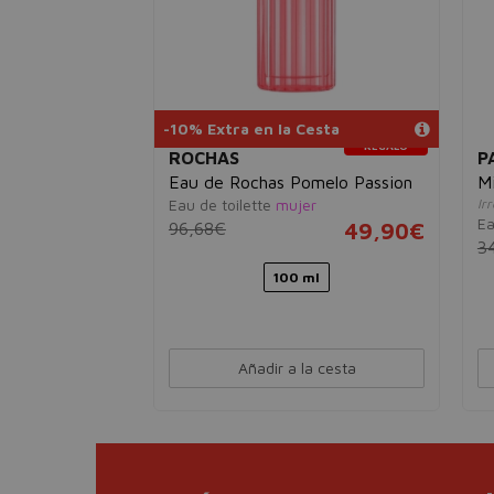
-10% Extra en la Cesta
INCLUYE
REGALO
ROCHAS
P
Eau de Rochas Pomelo Passion
M
Eau de toilette
mujer
Ir
Ea
16,83€
96,68€
49,90€
3
100 ml
esta
Añadir a la cesta