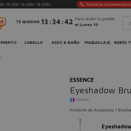
0h-15:00h 16:00h-18:00h)
Contacta con nuestros esp
Para recibir tu pedido
:
:
13
34
41
TE QUEDAN
el Lunes 10
AMIENTO
CABELLO
ASEO & BAÑO
MAQUILLAJE
BEBÉS Y
s
ESSENCE
Eyeshadow Bru
Unisex
Producto de Accesorios / Brocha
Eyeshado