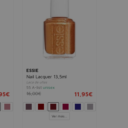
Afilaláp
Permite afil
redondead
unisex
2,90€
ESSIE
Nail Lacquer 13,5ml
Laca de uñas
55 A-list
unisex
,95€
16,00€
11,95€
Ver más...