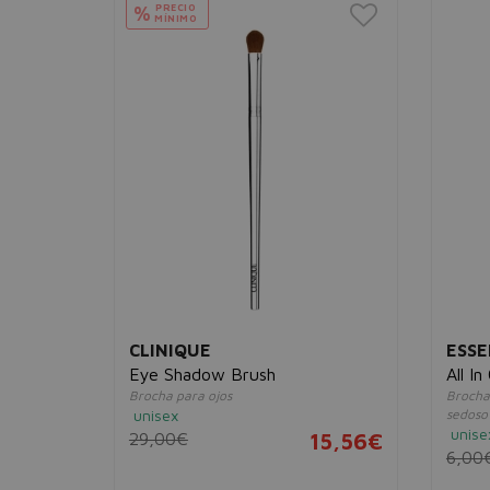
PRECIO
%
MÍNIMO
CLINIQUE
ESSE
Eye Shadow Brush
All I
Brocha para ojos
Brocha
unisex
sedoso 
unise
1,51€
29,00€
15,56€
6,00