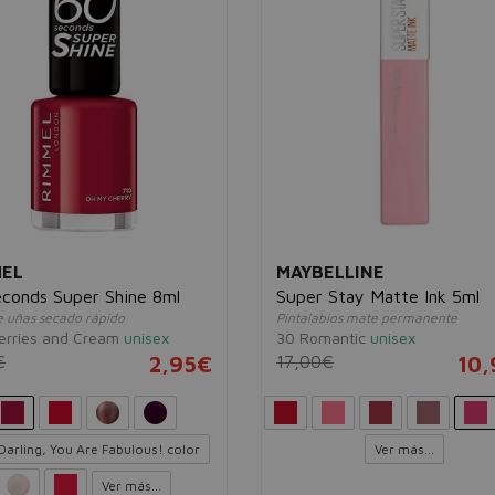
MEL
MAYBELLINE
conds Super Shine 8ml
Super Stay Matte Ink 5ml
e uñas secado rápido
Pintalabios mate permanente
erries and Cream
unisex
30 Romantic
unisex
€
2,95€
17,00€
10
Darling, You Are Fabulous! color
Ver más...
Ver más...