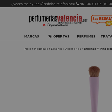
¿Necesitas ayuda?/Pedidos telefónicos:
96 100 01 05
(10:0
MARCAS
OFERTAS
PERFUMES
TRAT
Inicio
›
Maquillaje
›
Essence
›
Accesorios
›
Brochas Y Pincele