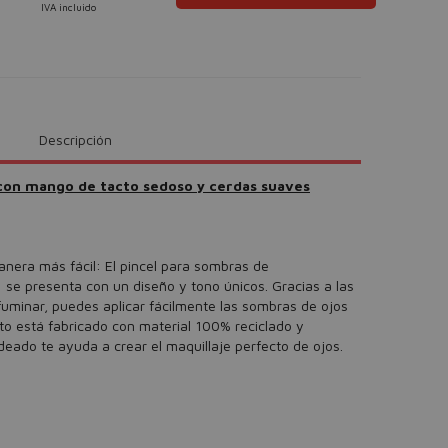
IVA incluido
Descripción
 con mango de tacto sedoso y cerdas suaves
anera más fácil: El pincel para sombras de
e
se presenta con un diseño y tono únicos. Gracias a las
fuminar, puedes aplicar fácilmente las sombras de ojos
to está fabricado con material 100% reciclado y
eado te ayuda a crear el maquillaje perfecto de ojos.