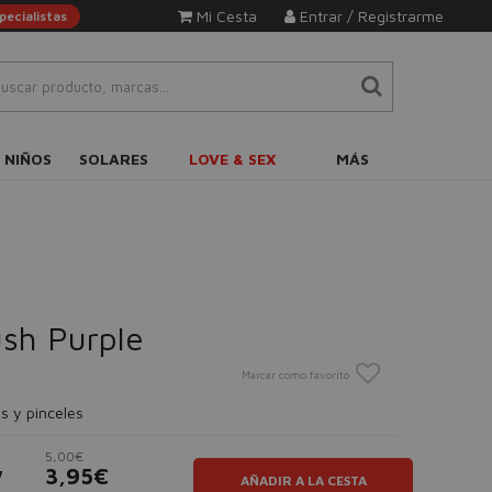
Mi Cesta
Entrar / Registrarme
ecialistas
 NIÑOS
SOLARES
LOVE & SEX
MÁS
sh Purple
Marcar como favorito
s y pinceles
5,00€
w
3,95€
AÑADIR A LA CESTA