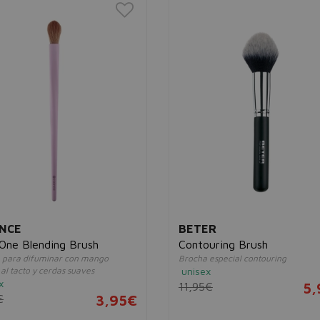
NCE
BETER
n One Blending Brush
Contouring Brush
 para difuminar con mango
Brocha especial contouring
al tacto y cerdas suaves
unisex
x
11,95€
5,
€
3,95€