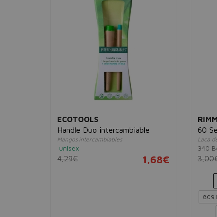
ECOTOOLS
RIM
Handle Duo intercambiable
60 Se
Mangos intercambiables
Laca d
unisex
340 B
5,63€
4,29€
1,68€
3,00
809 