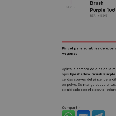
Brush
VER
Purple 1ud
REF.: #162631
Pincel para sombras de ojos
veganas
Aplica la sombra de ojos de la m
ojos
Eyeshadow Brush Purpl
cerdas suaves del pincel para di
en polvo. Su mango suave al tac
combinado con el cabezal redond
Compartir