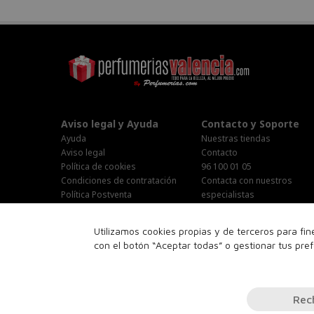
Aviso legal y Ayuda
Contacto y Soporte
Ayuda
Nuestras tiendas
Aviso legal
Contacto
Política de cookies
96 100 01 05
Condiciones de contratación
Contacta con nuestros
Política Postventa
especialistas
Stop Publi/Baja Publicitaria
Área Privada
Configurar Cookies
Horario Atención al cliente :
Utilizamos cookies propias y de terceros para fi
Lunes-Jueves : 9:00h-19:00h
con el botón “Aceptar todas” o gestionar tus pre
Viernes : 9:00h-14:00h
Sabado : 10:00h-15:00h
16:00h-18:00h
Rec