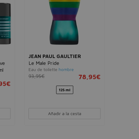
JEAN PAUL GAULTIER
JEAN PA
ave
Le Male Pride
Set Le M
Eau de toilette
hombre
ml
+ All-Ov
93,95€
78,95€
Eau de pa
10ml
95€
206,34€
125 ml
Añadir a la cesta