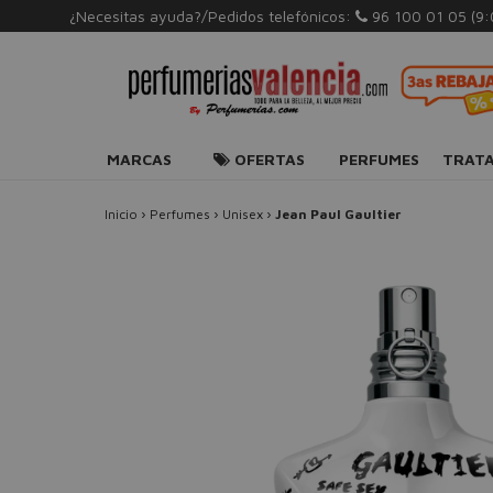
¿Necesitas ayuda?/Pedidos telefónicos:
96 100 01 05
(9
MARCAS
OFERTAS
PERFUMES
TRAT
Inicio
›
Perfumes
›
Unisex
›
Jean Paul Gaultier