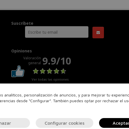
Suscríbete
Opiniones
9.9/10
Valoración
general
Ver todas las opiniones
nes analíticos, personalización de anuncios, y para mejorar tu experie
ferencias desde “Configurar”. También puedes optar por rechazar el u
hazar
Configurar cookies
Acepta