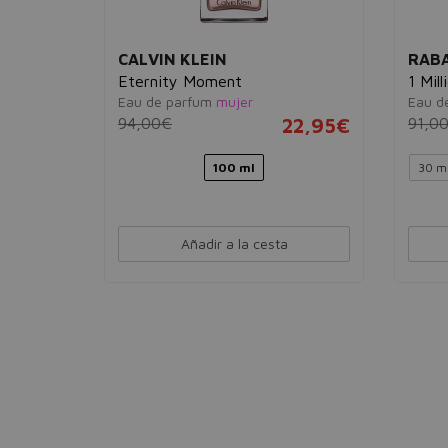
CALVIN KLEIN
RAB
Eternity Moment
1 Mill
Eau de parfum
mujer
Eau de
53,95€
94,00€
22,95€
91,0
Ver 1 set
100 ml
30 m
Añadir a la cesta