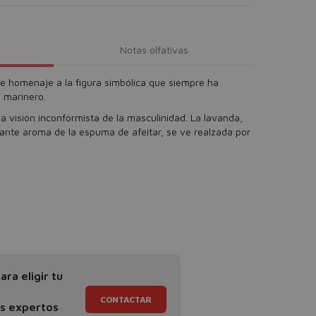
Notas olfativas
nde homenaje a la figura simbólica que siempre ha
l marinero.
 visión inconformista de la masculinidad. La lavanda,
tante aroma de la espuma de afeitar, se ve realzada por
ra eligir tu
CONTACTAR
os expertos