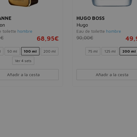
ANNE
HUGO BOSS
ion
Hugo
 toilette
hombre
Eau de toilette
hombre
0€
68,95€
90,00€
49,
l
50 ml
100 ml
200 ml
75 ml
125 ml
200 ml
Ver 4 sets
Añadir a la cesta
Añadir a la cesta