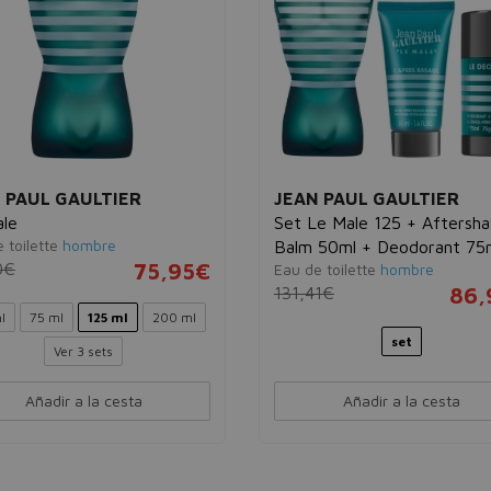
 PAUL GAULTIER
JEAN PAUL GAULTIER
le
Set Le Male 125 + Aftersh
 toilette
hombre
Balm 50ml + Deodorant 75
0€
75,95€
Eau de toilette
hombre
131,41€
86,
l
75 ml
125 ml
200 ml
set
Ver 3 sets
Añadir a la cesta
Añadir a la cesta