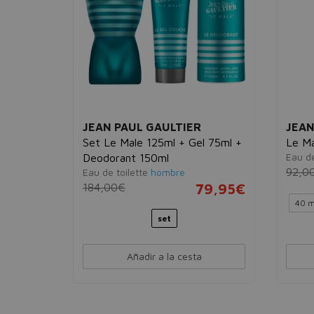
JEAN PAUL GAULTIER
JEAN
Set Le Male 125ml + Gel 75ml +
Le Ma
Eau de
Deodorant 150ml
69,95€
92,0
Eau de toilette
hombre
184,00€
79,95€
40 m
set
Añadir a la cesta