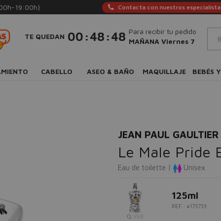
:00h-19:00h)
Contacta con nuestros especialista
Para recibir tu pedido
:
:
00
48
47
TE QUEDAN
MAÑANA Viernes 7
AMIENTO
CABELLO
ASEO & BAÑO
MAQUILLAJE
BEBÉS Y
JEAN PAUL GAULTIER
Le Male Pride 
Eau de toilette |
Unisex
125ml
REF.: #173733
VER