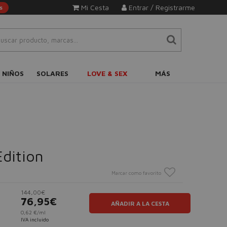
Mi Cesta
Entrar / Registrarme
s
 NIÑOS
SOLARES
LOVE & SEX
MÁS
Edition
Marcar como favorito
144,00€
76,95€
AÑADIR A LA CESTA
0,62 €/ml
IVA incluido