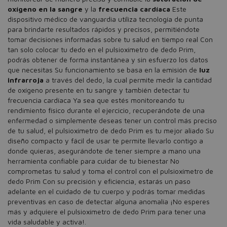
oxígeno en la sangre
y la
frecuencia cardíaca
Este
dispositivo médico de vanguardia utiliza tecnología de punta
para brindarte resultados rápidos y precisos, permitiéndote
tomar decisiones informadas sobre tu salud en tiempo real Con
tan solo colocar tu dedo en el pulsioxímetro de dedo Prim,
podrás obtener de forma instantánea y sin esfuerzo los datos
que necesitas Su funcionamiento se basa en la emisión de
luz
infrarroja
a través del dedo, la cual permite medir la cantidad
de oxígeno presente en tu sangre y también detectar tu
frecuencia cardíaca Ya sea que estés monitoreando tu
rendimiento físico durante el ejercicio, recuperándote de una
enfermedad o simplemente deseas tener un control más preciso
de tu salud, el pulsioxímetro de dedo Prim es tu mejor aliado Su
diseño compacto y fácil de usar te permite llevarlo contigo a
donde quieras, asegurándote de tener siempre a mano una
herramienta confiable para cuidar de tu bienestar No
comprometas tu salud y toma el control con el pulsioxímetro de
dedo Prim Con su precisión y eficiencia, estarás un paso
adelante en el cuidado de tu cuerpo y podrás tomar medidas
preventivas en caso de detectar alguna anomalía ¡No esperes
más y adquiere el pulsioxímetro de dedo Prim para tener una
vida saludable y activa!.