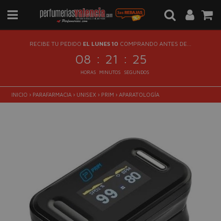
RECIBE TU PEDIDO
EL LUNES 10
COMPRANDO ANTES DE...
:
:
08
21
24
HORAS
MINUTOS
SEGUNDOS
INICIO
›
PARAFARMACIA
›
UNISEX
›
PRIM
›
APARATOLOGÍA