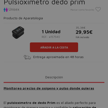
Pulsioximetro dedo prim
Unisex
Marcar como favorito
Producto de Aparatología
35,34€
1 Unidad
29,95€
REF.: #157540
IVA incluido
AÑADIR A LA CESTA
Entrega aproximada en 48 horas
Descripción
Monitoreo preciso de oxígeno y pulso donde quieras
El
pulsioxímetro de dedo Prim
es el aliado perfecto para
monitorear de manera precisa y confiable la
saturación de