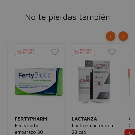
No te pierdas también
‹
›
PRECIO
PRECIO
%
%
MÍNIMO
MÍNIMO
FERTYPHARM
LACTANZA
GY
Fertybiotic
Lactanza hereditum
Ge
embarazo 30
28 cap
30