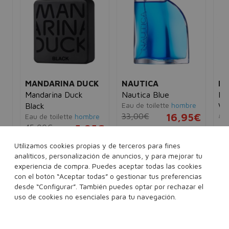
MANDARINA DUCK
NAUTICA
NI
Mandarina Duck
Nautica Blue
Inv
Eau de toilette
hombre
Black
Wh
33,00€
16,95€
Eau de toilette
hombre
Des
De
mu
45,00€
5,95€
5€
4,
100 ml
Utilizamos cookies propias y de terceros para fines
50 ml
100 ml
analíticos, personalización de anuncios, y para mejorar tu
experiencia de compra. Puedes aceptar todas las cookies
..
con el botón “Aceptar todas” o gestionar tus preferencias
desde “Configurar”. También puedes optar por rechazar el
Añadir a la cesta
Añadir a la cesta
uso de cookies no esenciales para tu navegación.