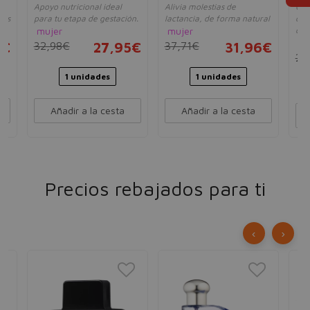
Apoyo nutricional ideal
Alivia molestias de
Opt
capsulas
nes
para tu etapa de gestación.
lactancia, de forma natural
cer
mujer
mujer
con
mu
5€
32,98€
27,95€
37,71€
31,96€
22
1 unidades
1 unidades
Añadir a la cesta
Añadir a la cesta
Precios rebajados para ti
‹
›