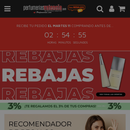
RECIBE TU PEDIDO
EL MARTES 11
COMPRANDO ANTES DE...
:
:
02
54
55
HORAS
MINUTOS
SEGUNDOS