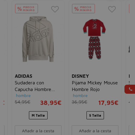
PRECIO
PRECIO
%
%
MÍNIMO
MÍNIMO
ADIDAS
DISNEY
LE
Sudadera con
Pijama Mickey Mouse
Su
Capucha Hombre
Hombre Rojo
Le
hombre
hombre
ni
Adidas Giant Beige
PR
5€
54,95€
38,95€
36,95€
17,95€
43
M Talla
S Talla
Añadir a la cesta
Añadir a la cesta