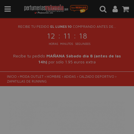
RECIBE TU PEDIDO
EL LUNES 10
COMPRANDO ANTES DE...
:
:
12
11
17
HORAS
MINUTOS
SEGUNDOS
Recibe tu pedido
MAÑANA Sábado día 8 (antes de las
14h)
por sólo 1.95 euros extra
INICIO
›
MODA OUTLET
›
HOMBRE
›
ADIDAS
›
CALZADO DEPORTIVO
›
ZAPATILLAS DE RUNNING