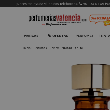
¿Necesitas ayuda?/Pedidos telefónicos:
96 100 01 05
(9
MARCAS
OFERTAS
PERFUMES
TRAT
Inicio
›
Perfumes
›
Unisex
›
Maison Tahité