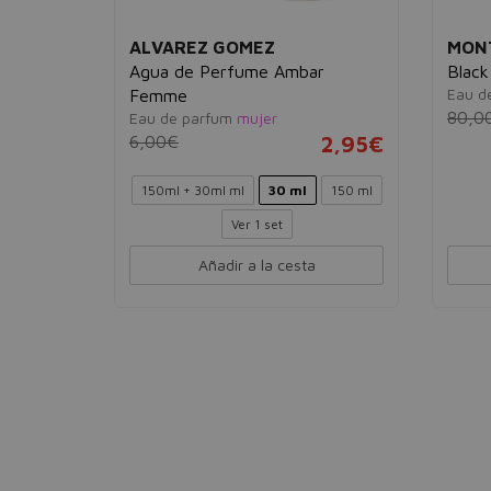
ALVAREZ GOMEZ
MON
Agua de Perfume Ambar
Black
Eau d
Femme
16,95€
80,0
Eau de parfum
mujer
6,00€
2,95€
150ml + 30ml ml
30 ml
150 ml
Ver 1 set
Añadir a la cesta