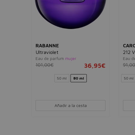
RABANNE
CARO
Ultraviolet
212 V
Eau de parfum
mujer
Eau d
39,95€
101,00€
36,95€
91,0
50 ml
80 ml
50 ml
Añadir a la cesta