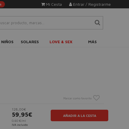
Mi Cesta
Entrar / Registrarme
s
 NIÑOS
SOLARES
LOVE & SEX
MÁS
Marcar como favorito
128,00€
59,95€
AÑADIR A LA CESTA
0,60 €/ml
IVA incluido