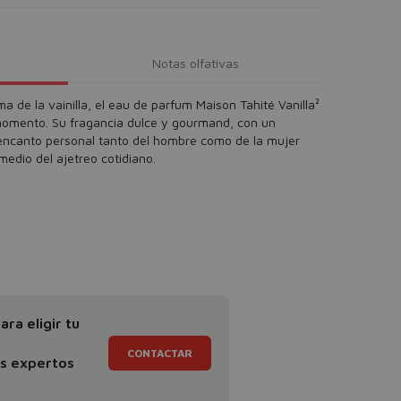
Notas olfativas
ma de la vainilla, el eau de parfum Maison Tahité Vanilla²
momento. Su fragancia dulce y gourmand, con un
l encanto personal tanto del hombre como de la mujer
medio del ajetreo cotidiano.
ra eligir tu
CONTACTAR
os expertos