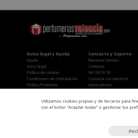
Aviso legal y Ayuda
Contacto y Soporte
Ayuda
Nuestras tiendas
Aviso legal
Contacto
Política de cookies
96 100 01 05
Condiciones de contratación
Contacta con nuestros
Política Postventa
especialistas
Stop Publi/Baja Publicitaria
Área Privada
Configurar Cookies
Horario Atención al cliente :
Utilizamos cookies propias y de terceros para fi
Lunes-Jueves : 9:00h-19:00h
con el botón “Aceptar todas” o gestionar tus pre
Viernes : 9:00h-14:00h
Sabado : 10:00h-15:00h
16:00h-18:00h
Rec