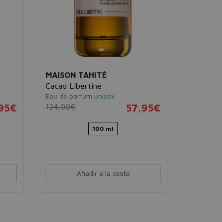
MAISON TAHITÉ
BURBER
Cacao Libertine
My Burb
Eau de parfum
unisex
Eau de pa
95€
124,00€
57,95€
120,00€
100 ml
Añadir a la cesta