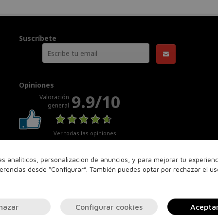
Suscríbete
Opiniones
9.9/10
Valoración
general
Ver todas las opiniones
nes analíticos, personalización de anuncios, y para mejorar tu experie
ferencias desde “Configurar”. También puedes optar por rechazar el u
hazar
Configurar cookies
Acepta