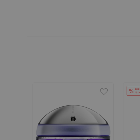
PR
%
MÍ