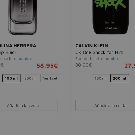
LINA HERRERA
CALVIN KLEIN
ip Black
CK One Shock for Him
e parfum
hombre
Eau de toilette
hombre
0€
58,95€
80,00€
27,
100 ml
200 ml
Ver 1 set
100 ml
200 ml
Añadir a la cesta
Añadir a la cesta