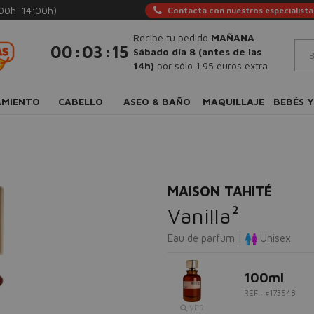
:00h-14:00h)
Contacta con nuestros especialista
Recibe tu pedido
MAÑANA
:
:
00
03
14
Sábado día 8 (antes de las
14h)
por sólo 1.95 euros extra
AMIENTO
CABELLO
ASEO & BAÑO
MAQUILLAJE
BEBÉS Y
MAISON TAHITÉ
Vanilla²
Eau de parfum |
Unisex
100ml
REF.: #173548
VER